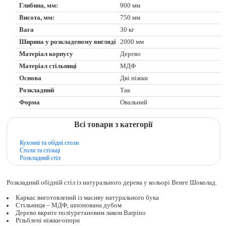
Глибина, мм:
900 мм
Висота, мм:
750 мм
Вага
30 кг
Ширина у розкладеному вигляді
2000 мм
Матеріал корпусу
Дерево
Матеріал стільниці
МДФ
Основа
Дві ніжки
Розкладний
Так
Форма
Овальний
Всі товари з категорії
Кухонні та обідні столи
Столи та стільці
Розкладний стіл
Розкладний обідній стіл із натурального дерева у кольорі Венге Шоколад.
Каркас виготовлений із масиву натурального бука
Стільниця – МДФ, шпонована дубом
Дерево вкрите поліуретановим лаком Barpino
Різьблені ніжки-опори