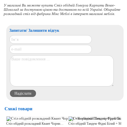
У магазині Ви можете купити Стіл обідній Говерла Карпати Венге-
Шоколад за доступною ціною та доставкою по всій Україні. Обирайте
розкладний стіл
від фабрики Мікс Меблі в інтернет магазині меблів.
Запитати/ Залишити відгук
Схожі товари
Стіл обідній розкладний Квант Чорний + Кераміка Шекспір Грей Grace
Стіл обідній Тандем Фіджі Білий + Мармур Світлий