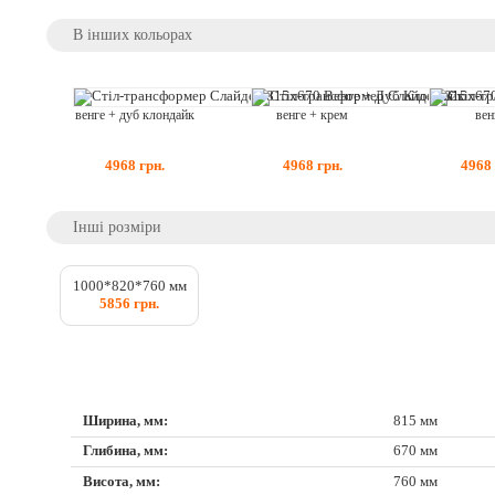
В інших кольорах
венге + дуб клондайк
венге + крем
вен
4968
грн.
4968
грн.
4968
Інші розміри
1000*820*760 мм
5856 грн.
Ширина, мм:
815 мм
Глибина, мм:
670 мм
Висота, мм:
760 мм