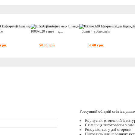
ге
1000x820 венге + дуб клондайк
білий + урбан лайт
грн.
5856
грн.
5148
грн.
Розсувний обідній стіл із прями
Корпус виготовлений із нату
Стільниця виготовлена з ла
Розсувається у дві сторони
Підходить для невеликих кух