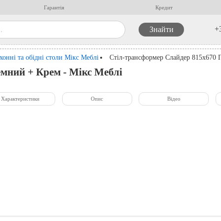
Гарантія
Кредит
+
хонні та обідні столи Мікс Меблі
Стіл-трансформер Слайдер 815x670 
мний + Крем - Мікс Меблі
Характеристики
Опис
Відео