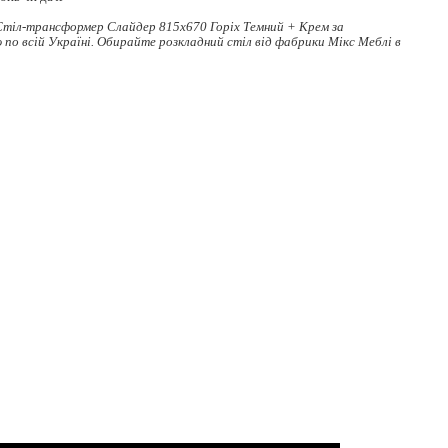
Стіл-трансформер Слайдер 815x670 Горіх Темний + Крем за
по всій Україні. Обирайте
розкладний стіл
від фабрики Мікс Меблі в