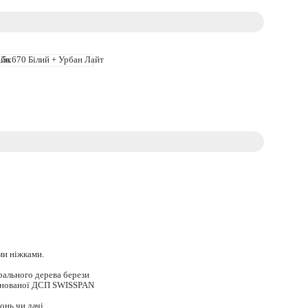
ми ніжками.
рального дерева берези
мінованої ДСП SWISSPAN
онь чи дачі