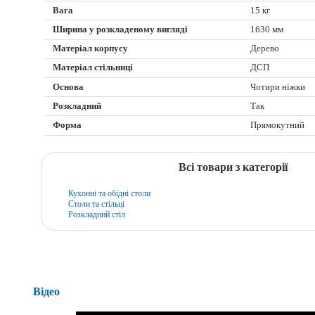
Вага
15 кг
Ширина у розкладеному вигляді
1630 мм
Матеріал корпусу
Дерево
Матеріал стільниці
ДСП
Основа
Чотири ніжки
Розкладний
Так
Форма
Прямокутний
Всі товари з категорії
Кухонні та обідні столи
Столи та стільці
Розкладний стіл
Відео