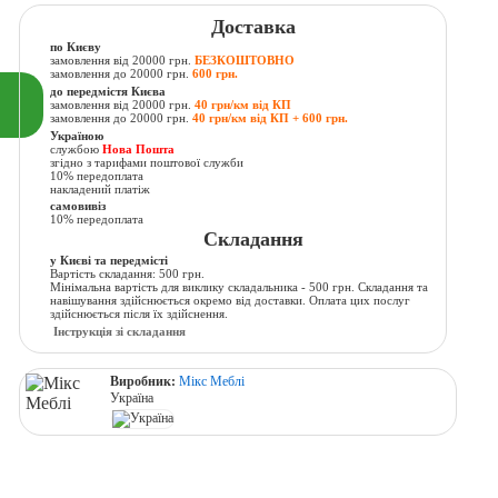
Доставка
по Києву
замовлення від 20000 грн.
БЕЗКОШТОВНО
замовлення до 20000 грн.
600 грн.
до передмістя Києва
замовлення від 20000 грн.
40 грн/км від КП
замовлення до 20000 грн.
40 грн/км від КП + 600 грн.
Україною
службою
Нова Пошта
згідно з тарифами поштової служби
10% передоплата
накладений платіж
самовивіз
10% передоплата
Складання
у Києві та передмісті
Вартість складання: 500 грн.
Мінімальна вартість для виклику складальника - 500 грн. Складання та
навішування здійснюється окремо від доставки. Оплата цих послуг
здійснюється після їх здійснення.
Інструкція зі складання
Виробник:
Мікс Меблі
Україна