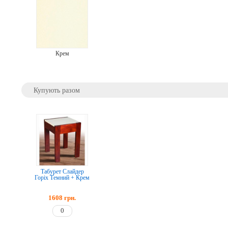
Крем
Купують разом
Табурет Слайдер
Горіх Темний + Крем
1608
грн.