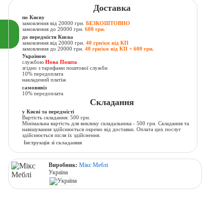
Доставка
по Києву
замовлення від 20000 грн.
БЕЗКОШТОВНО
замовлення до 20000 грн.
600 грн.
до передмістя Києва
замовлення від 20000 грн.
40 грн/км від КП
замовлення до 20000 грн.
40 грн/км від КП + 600 грн.
Україною
службою
Нова Пошта
згідно з тарифами поштової служби
10% передоплата
накладений платіж
самовивіз
10% передоплата
Складання
у Києві та передмісті
Вартість складання: 500 грн.
Мінімальна вартість для виклику складальника - 500 грн. Складання та
навішування здійснюється окремо від доставки. Оплата цих послуг
здійснюється після їх здійснення.
Інструкція зі складання
Виробник:
Мікс Меблі
Україна