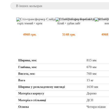
В інших кольорах
горіх темний + крем
білий + урбан лайт
вен
4968
грн.
5148
грн.
4968
Ширина, мм:
815 мм
Глибина, мм:
670 мм
Висота, мм:
760 мм
Вага
15 кг
Ширина у розкладеному вигляді
1630 мм
Матеріал корпусу
Дерево
Матеріал стільниці
ДСП
Основа
Чотири ніжки