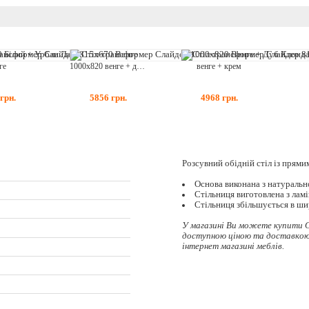
ге
1000x820 венге + дуб клондайк
венге + крем
грн.
5856
грн.
4968
грн.
Розсувний обідній стіл із прями
Основа виконана з натуральн
Стільниця виготовлена з ла
Стільниця збільшується в ш
У магазині Ви можете купити 
доступною ціною та доставкою 
інтернет магазині меблів.