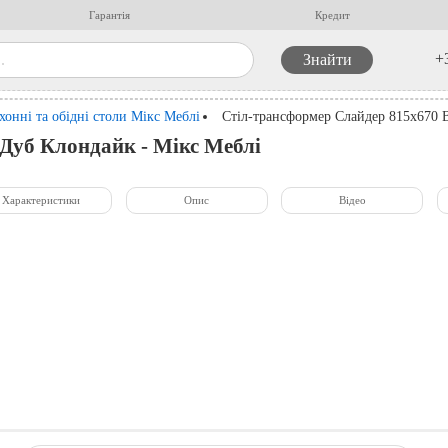
Гарантія
Кредит
+
хонні та обідні столи Мікс Меблі
Стіл-трансформер Слайдер 815x670 
 Дуб Клондайк - Мікс Меблі
Характеристики
Опис
Відео