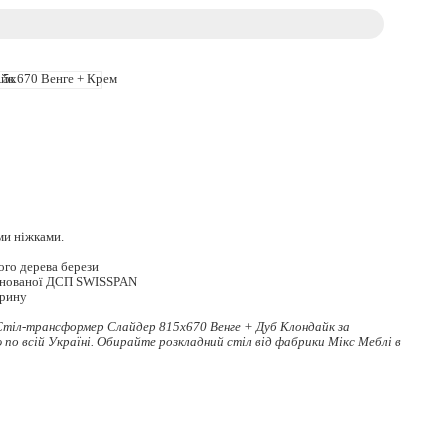
ми ніжками.
ого дерева берези
мінованої ДСП SWISSPAN
ирину
Стіл-трансформер Слайдер 815x670 Венге + Дуб Клондайк за
по всій Україні. Обирайте
розкладний стіл
від фабрики Мікс Меблі в