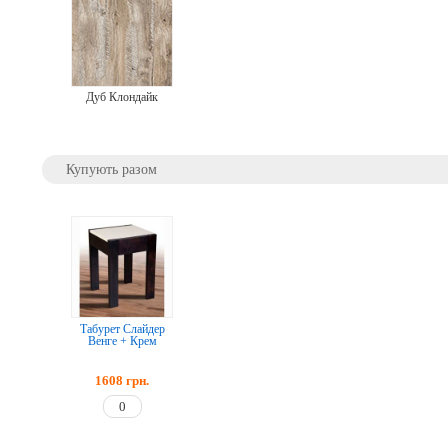
Дуб Клондайк
Купують разом
Табурет Слайдер
Венге + Крем
1608
грн.