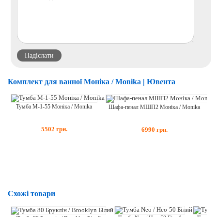
Комплект для ванної Моніка / Monika | Ювента
Тумба М-1-55 Моніка / Monika
Шафа-пенал МШП2 Моніка / Monika
5502
грн.
6990
грн.
Ту
Схожі товари