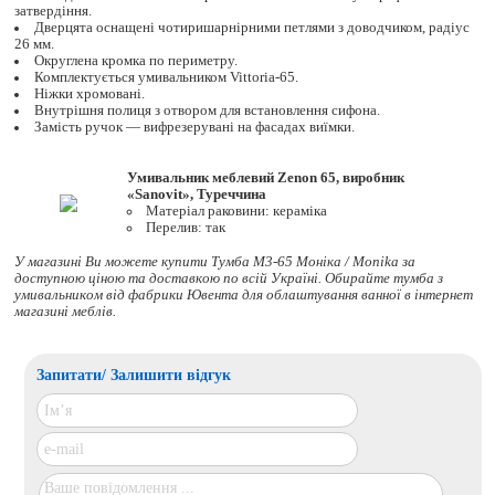
затвердіння.
Дверцята оснащені чотиришарнірними петлями з доводчиком, радіус
26 мм.
Округлена кромка по периметру.
Комплектується умивальником Vittoria-65.
Ніжки хромовані.
Внутрішня полиця з отвором для встановлення сифона.
Замість ручок — вифрезерувані на фасадах виїмки.
Умивальник меблевий Zenon 65, виробник
«Sanovit», Туреччина
Матеріал раковини: кераміка
Перелив: так
У магазині Ви можете купити Тумба М3-65 Моніка / Monika за
доступною ціною та доставкою по всій Україні. Обирайте
тумба з
умивальником
від фабрики Ювента для облаштування ванної в інтернет
магазині меблів.
Запитати/ Залишити відгук