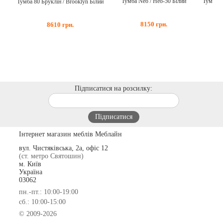
Тумба L
Тумба Neo / Нео-50 Білий
Тумба 80 Бруклін / Brooklyn Білий
8150
грн.
8610
грн.
Підписатися на розсилку:
Інтернет магазин меблів Меблайн
вул. Чистяківська, 2а, офіс 12
(ст. метро Святошин)
м. Київ
Україна
03062
пн.-пт.: 10:00-19:00
сб.: 10:00-15:00
© 2009-2026