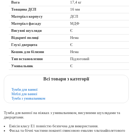
Вага
17,4 кг
Товщина ДСП
16 мм
Матеріал корпусу
ДСП
Матеріал фасаду
МДФ
Висувні шухляди
Є
Відкриті полиці
Нема
Глухі дверцята
Є
Кошик для білизни
Нема
Тип встановлення
Підлоговий
Умивальник
Є
Всі товари з категорії
Тумби для ванної
Меблі для ванної
Тумба з умивальником
Тумба для ванної на ніжках з умивальником, висувними шухлядами та
дверцятами.
Емісія класу Е1 повністю безпечна для використання.
Фасад та бічні частини покриті глянсовою емаллю ультрафіолетового