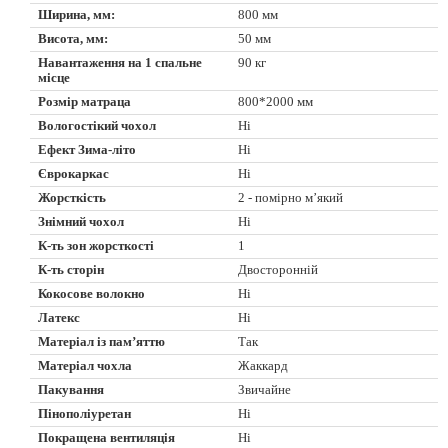
Ширина, мм:
800 мм
Висота, мм:
50 мм
Навантаження на 1 спальне
90 кг
місце
Розмір матраца
800*2000 мм
Вологостікий чохол
Ні
Ефект Зима-літо
Ні
Єврокаркас
Ні
Жорсткість
2 - помірно м’який
Знімний чохол
Ні
К-ть зон жорсткості
1
К-ть сторін
Двосторонній
Кокосове волокно
Ні
Латекс
Ні
Матеріал із пам’яттю
Так
Матеріал чохла
Жаккард
Пакування
Звичайне
Пінополіуретан
Ні
Покращена вентиляція
Ні