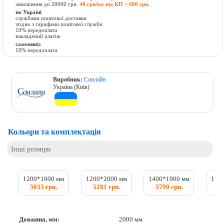
замовлення до 20000 грн.
40 грн/км від КП + 600 грн.
по Україні
службами поштової доставки
згідно з тарифами поштової служби
10% передоплата
накладений платіж
самовивіз
10% передоплата
Виробник:
Сонлайн
Україна (Київ)
Кольори та комплектація
Інші розміри
1200*1900 мм
1200*2000 мм
1400*1900 мм
140
5033 грн.
5281 грн.
5790 грн.
6
Довжина, мм:
2000 мм