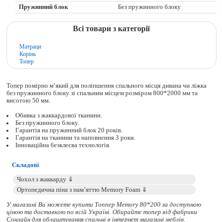
Пружинний блок
Без пружинного блоку
Всі товари з категорії
Матраци
Корінь
Топер
Топер помірно м’який для поліпшення спального місця дивана чи ліжка
без пружинного блоку зі спальним місцем розміром 800*2000 мм та
висотою 50 мм.
Обивка з жаккардової тканини.
Без пружинного блоку.
Гарантія на пружинний блок 20 років.
Гарантія на тканини та наповнення 3 роки.
Інноваційна безклеєва технологія.
Складові
У магазині Ви можете купити Топпер Memory 80*200 за доступною
ціною та доставкою по всій Україні. Обирайте
топер
від фабрики
Сонлайн для облаштування спальні в інтернет магазині меблів.