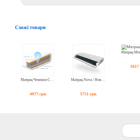
Схожі товари
5617
Матрац Чемпіон Cocos Forte Bonnel + Cocos Посилена 120*190
Матрац Nova / Нова 1200x1900
4977
грн.
5751
грн.