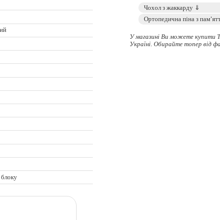
кий
У магазині Ви можете купити 
Україні. Обирайте
топер
від ф
 блоку