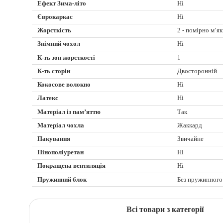
Ефект Зима-літо
Ні
Єврокаркас
Ні
Жорсткість
2 - помірно м’я
Знімний чохол
Ні
К-ть зон жорсткості
1
К-ть сторін
Двосторонній
Кокосове волокно
Ні
Латекс
Ні
Матеріал із пам’яттю
Так
Матеріал чохла
Жаккард
Пакування
Звичайне
Пінополіуретан
Ні
Покращена вентиляція
Ні
Пружинний блок
Без пружинного
Всі товари з категорії