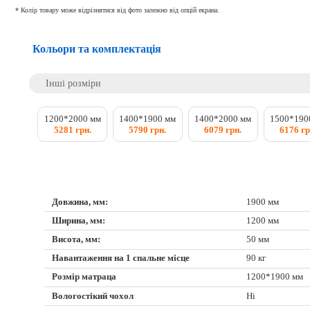
* Колір товару може відрізнятися від фото залежно від опцій екрана.
Кольори та комплектація
Інші розміри
1200*2000 мм
1400*1900 мм
1400*2000 мм
1500*190
5281 грн.
5790 грн.
6079 грн.
6176 гр
Довжина, мм:
1900 мм
Ширина, мм:
1200 мм
Висота, мм:
50 мм
Навантаження на 1 спальне місце
90 кг
Розмір матраца
1200*1900 мм
Вологостікий чохол
Ні