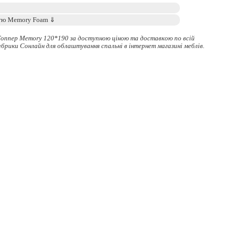
Топпер Memory 120*190 за доступною ціною та доставкою по всій
абрики Сонлайн для облаштування спальні в інтернет магазині меблів.