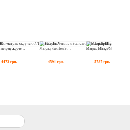
Міні-матрац скручений Tart 120x190
Матрац Чемпіон Standart 1 Pocket Spring однобічний 120*190
Матрац Mirage/Міраж 120*190
4473
грн.
4591
грн.
5787
грн.