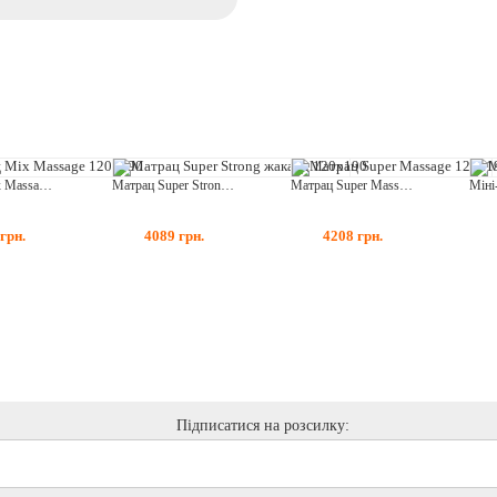
Матрац Mix Massage 120x190
Матрац Super Strong жакард 120x190
Матрац Super Massage 120x190
грн.
4089
грн.
4208
грн.
Підписатися на розсилку: