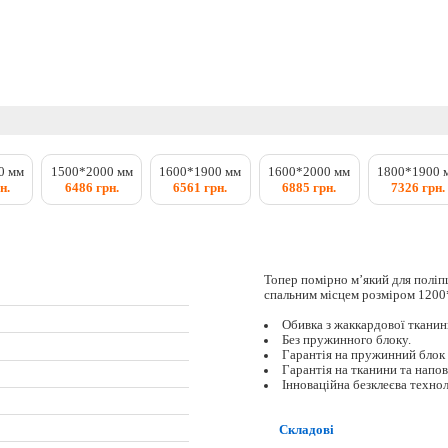
0 мм
1500*2000 мм
1600*1900 мм
1600*2000 мм
1800*1900 
н.
6486 грн.
6561 грн.
6885 грн.
7326 грн.
Топер помірно м’який для поліп
спальним місцем розміром 1200
Обивка з жаккардової тканин
Без пружинного блоку.
Гарантія на пружинний блок 
Гарантія на тканини та напов
Інноваційна безклеєва технол
Складові