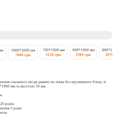
700*1900 мм
800*1900 мм
800*2000 мм
мм
1800*2000 мм
3126 грн.
3504 грн.
3670 грн.
7684 грн.
шення спального місця дивана чи ліжка без пружинного блоку зі
*1900 мм та висотою 50 мм.
и.
20 років.
нення 3 роки.
огія.