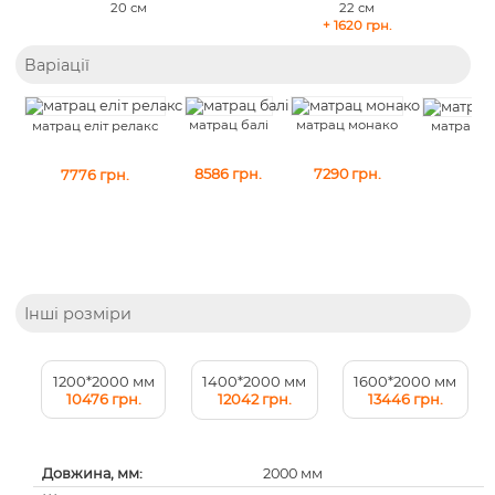
20 см
22 см
+ 1620 грн.
Варіації
матрац балі
матрац монако
матрац еліт релакс
матрац ел
8586
грн.
7290
грн.
7776
грн.
8
Інші розміри
1200*2000 мм
1600*2000 мм
1400*2000 мм
10476 грн.
13446 грн.
12042 грн.
Довжина, мм:
2000 мм