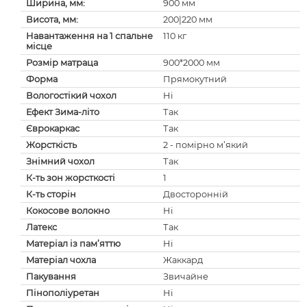
Ширина, мм:
900 мм
Висота, мм:
200|220 мм
Навантаження на 1 спальне
110 кг
місце
Розмір матраца
900*2000 мм
Форма
Прямокутний
Вологостікий чохол
Ні
Ефект Зима-літо
Так
Єврокаркас
Так
Жорсткість
2 - помірно м’який
Знімний чохол
Так
К-ть зон жорсткості
1
К-ть сторін
Двосторонній
Кокосове волокно
Ні
Латекс
Так
Матеріал із пам’яттю
Ні
Матеріал чохла
Жаккард
Пакування
Звичайне
Пінополіуретан
Ні