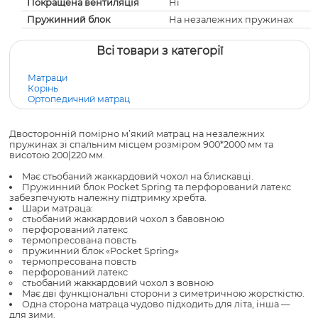
Покращена вентиляція
Ні
Пружинний блок
На незалежних пружинах
Всі товари з категорії
Матраци
Корінь
Ортопедичний матрац
Двосторонній помірно м’який матрац на незалежних
пружинах зі спальним місцем розміром 900*2000 мм та
висотою 200|220 мм.
Має стьобаний жаккардовий чохол на блискавці.
Пружинний блок Pocket Spring та перфорований латекс
забезпечують належну підтримку хребта.
Шари матраца:
стьобаний жаккардовий чохол з бавовною
перфорований латекс
термопресована повсть
пружинний блок «Pocket Spring»
термопресована повсть
перфорований латекс
стьобаний жаккардовий чохол з вовною
Має дві функціональні сторони з симетричною жорсткістю.
Одна сторона матраца чудово підходить для літа, інша —
для зими.