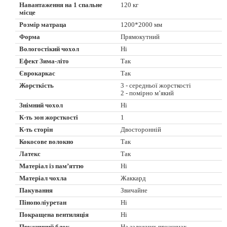
Навантаження на 1 спальне
120 кг
місце
Розмір матраца
1200*2000 мм
Форма
Прямокутний
Вологостікий чохол
Ні
Ефект Зима-літо
Так
Єврокаркас
Так
Жорсткість
3 - середньої жорсткості
2 - помірно м’який
Знімний чохол
Ні
К-ть зон жорсткості
1
К-ть сторін
Двосторонній
Кокосове волокно
Так
Латекс
Так
Матеріал із пам’яттю
Ні
Матеріал чохла
Жаккард
Пакування
Звичайне
Пінополіуретан
Ні
Покращена вентиляція
Ні