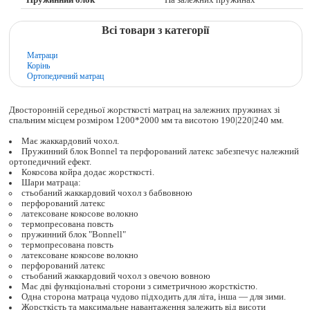
Пружинний блок
На залежних пружинах
Всі товари з категорії
Матраци
Корінь
Ортопедичний матрац
Двосторонній середньої жорсткості матрац на залежних пружинах зі
спальним місцем розміром 1200*2000 мм та висотою 190|220|240 мм.
Має жаккардовий чохол.
Пружинний блок Bonnel та перфорований латекс забезпечує належний
ортопедичний ефект.
Кокосова койра додає жорсткості.
Шари матраца:
стьобаний жаккардовий чохол з бабвовною
перфорований латекс
латексоване кокосове волокно
термопресована повсть
пружинний блок "Bonnell"
термопресована повсть
латексоване кокосове волокно
перфорований латекс
стьобаний жаккардовий чохол з овечою вовною
Має дві функціональні сторони з симетричною жорсткістю.
Одна сторона матраца чудово підходить для літа, інша — для зими.
Жорсткість та максимальне навантаження залежить від висоти