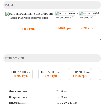
Варіації
матрац таїті
матрац кокос 2
матрац класичний односторонній
7290
грн.
6048
грн.
4482
грн.
матр
Інші розміри
800
1400*2000 мм
1600*2000 мм
1800*2000 мм
70
11502 грн.
12798 грн.
14526 грн.
Довжина, мм:
2000 мм
Ширина, мм:
1200 мм
Висота, мм:
190|220|240 мм