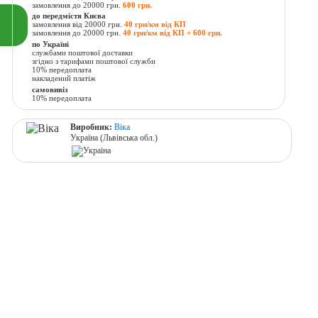
замовлення до 20000 грн.
600 грн.
до передмістя Києва
замовлення від 20000 грн.
40 грн/км від КП
замовлення до 20000 грн.
40 грн/км від КП + 600 грн.
по Україні
службами поштової доставки
згідно з тарифами поштової служби
10% передоплата
накладений платіж
самовивіз
10% передоплата
Виробник:
Віка
Україна (Львівська обл.)