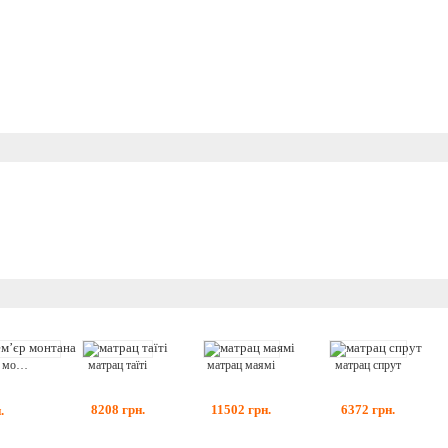
матрац таїті
матрац маямі
матрац спрут
матрац прем’єр монтана
8208
грн.
11502
грн.
6372
грн.
.