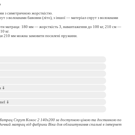
о
они з симетричною жорсткістю.
рут з волокнами бавовни (літо), з іншої — матеріал спрут з волокнами
оти матраца: 180 мм — жорсткість 3, навантаження до 100 кг, 210 см —
10 кг.
ки 210 мм можна замовити посилені пружини.
Матрац Спрут Кокос 2 140x200 за доступною ціною та доставкою по
дичний матрац
від фабрики Віка для облаштування спальні в інтернет