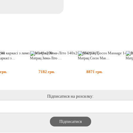
Матрац на каркасі з ламелями 140x200
Матрац Зима-Літо 140х200 (1420З/Л)
Матрац Cocos Massage 140x200
грн.
7182
грн.
8871
грн.
Підписатися на розсилку: