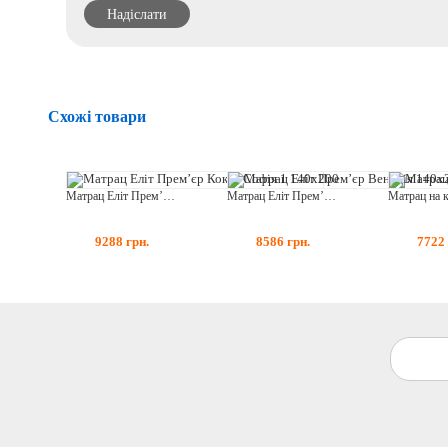
Схожі товари
Матрац Еліт Прем’єр Кокос Софія 1 140x200
Матрац Еліт Прем’єр Венеція 140x200
9288
грн.
8586
грн.
7722