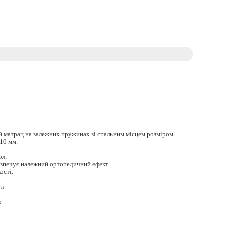
 матрац на залежних пружинах зі спальним місцем розміром
10 мм.
ол.
зпечує належний ортопедичний ефект.
ості.
ол
о