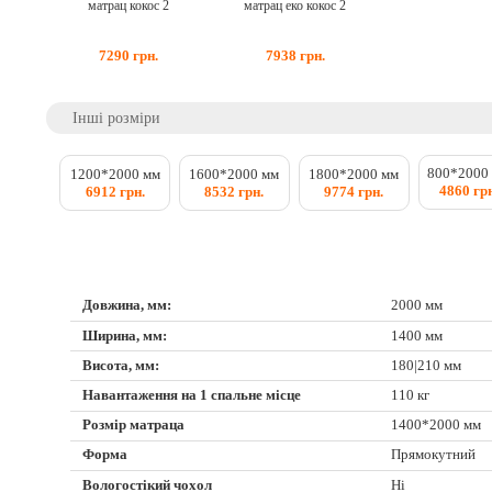
матрац кокос 2
матрац еко кокос 2
7290
грн.
7938
грн.
Інші розміри
800*2000
1200*2000 мм
1600*2000 мм
1800*2000 мм
4860 грн
6912 грн.
8532 грн.
9774 грн.
Довжина, мм:
2000 мм
Ширина, мм:
1400 мм
Висота, мм:
180|210 мм
Навантаження на 1 спальне місце
110 кг
Розмір матраца
1400*2000 мм
Форма
Прямокутний
Вологостікий чохол
Ні