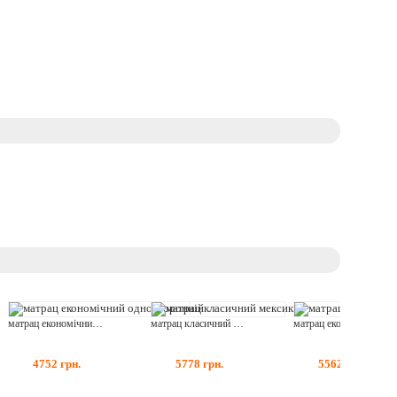
матрац економічний односторонній
матрац класичний мексика
матрац економічний двосторонній
4752
грн.
5778
грн.
5562
грн.