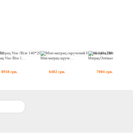
Матрац Vise /Візе 140*200
Міні-матрац скручений Horten 140x200
Матрац Оптімал 140х200 (1420Б)
8958
грн.
6482
грн.
7004
грн.