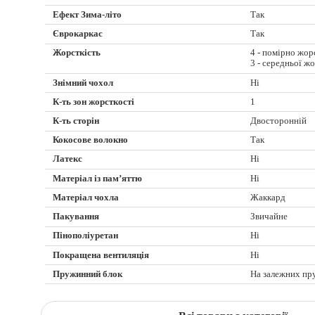
Ефект Зима-літо
Так
Єврокаркас
Так
Жорсткість
4 - помірно жор
3 - середньої ж
Знімний чохол
Ні
К-ть зон жорсткості
1
К-ть сторін
Двосторонній
Кокосове волокно
Так
Латекс
Ні
Матеріал із пам’яттю
Ні
Матеріал чохла
Жаккард
Пакування
Звичайне
Пінополіуретан
Ні
Покращена вентиляція
Ні
Пружинний блок
На залежних пр