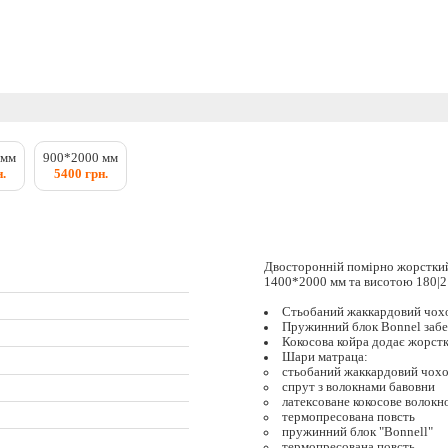
 мм
900*2000 мм
.
5400 грн.
Двосторонній помірно жорсткий
1400*2000 мм та висотою 180|2
Стьобаний жаккардовий чох
Пружинний блок Bonnel забе
Кокосова койра додає жорстк
Шари матраца:
стьобаний жаккардовий чох
спрут з волокнами бавовни
латексоване кокосове волокн
термопресована повсть
пружинний блок "Bonnell"
термопресована повсть