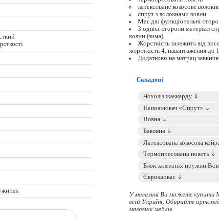
латексоване кокосове волокн
спрут з волокнами вовни
Має дві функціональні стор
З однієї сторони матеріал сп
вовни (зима).
сткий
Жорсткість залежить від вис
орсткості
жорсткість 4, навантаження до 1
Додатково на матрац заввиш
Складові
ужинах
У магазині Ви можете купити 
всій Україні. Обирайте
ортопе
магазині меблів.