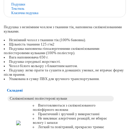
Подушки
Текстиль
Класична подушка
Подушка з незнімним чохлом з тканини тік, наповнена силіконізованими
кульками.
Незнімний чохол з тканини тік (100% бавовна).
Щільність тканини 125 г/м2
Подушка наповнена гіпоалергенними силіконізованими
поліестеровими кульками (100% поліестер).
Вага наповнювача 650 г.
Подушка середньої жорсткості.
Чохол білого кольору з блакитним кантом.
Подушку легко прати та сушити в домашніх умовах, не втрачає форму
після прання.
Упакована в сумку ПВХ для зручного транспортування.
Складові
Виготовляються з силіконізованого
поліефірного волокна
Практичний і зручний у використанні
Не викликає алергічних реакцій, не вбирає
вологу і запахи
Легкий та повітряний, прекрасно тримає