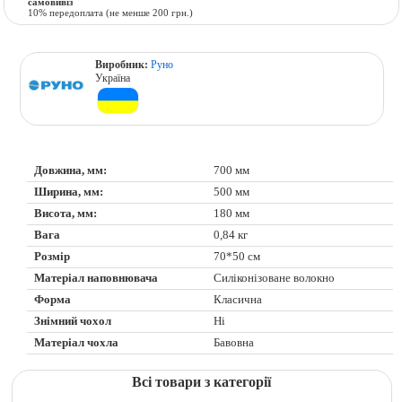
самовивіз
10% передоплата (не менше 200 грн.)
Виробник:
Руно
Україна
Довжина, мм:
700 мм
Ширина, мм:
500 мм
Висота, мм:
180 мм
Вага
0,84 кг
Розмір
70*50 см
Матеріал наповнювача
Силіконізоване волокно
Форма
Класична
Знімний чохол
Ні
Матеріал чохла
Бавовна
Всі товари з категорії