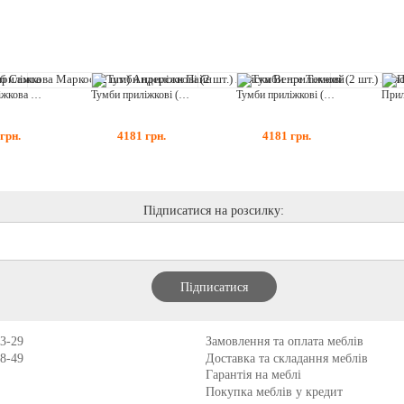
Тумба приліжкова Маркос (2 шт.) Андерсон Пайн
Тумби приліжкові (2 шт.) Аляска Венге Темний
Тумби приліжкові (2 шт.) Аляска Дуб Апріл
грн.
4181
грн.
4181
грн.
Підписатися на розсилку:
13-29
Замовлення та оплата меблів
98-49
Доставка та складання меблів
Гарантія на меблі
Покупка меблів у кредит