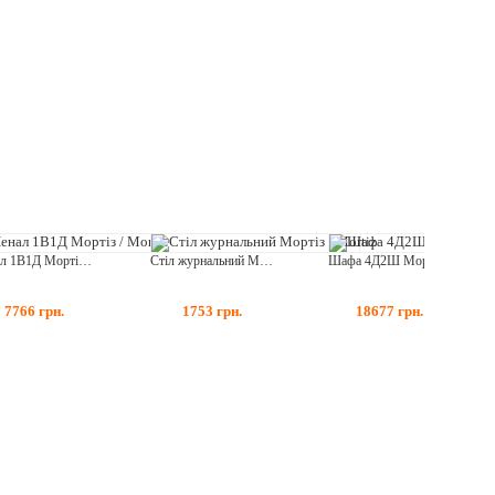
Пенал 1В1Д Мортіз / Mortiz
Стіл журнальний Мортіз / Mortiz
Шафа 4Д2Ш Мортіз / Mortiz
7766
грн.
1753
грн.
18677
грн.