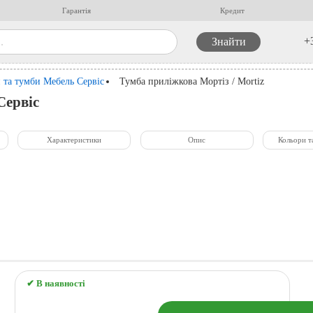
Гарантія
Кредит
+
 та тумби Мебель Сервіс
Тумба приліжкова Мортіз / Mortiz
Сервіс
Характеристики
Опис
Кольори т
✔ В наявності