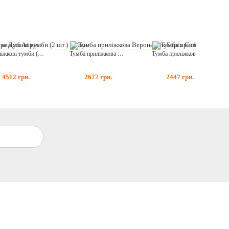
Приліжкові тумби (2 шт.) Мілан
Тумба приліжкова Верона Бук Горіх Світлий
Тумба приліжкова (2 шт.) Домініка Шампань
4512
грн.
2672
грн.
2447
грн.