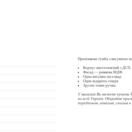
Приліжкова тумба з висувною ш
Корпус виготовлений з ДСП.
Фасад — рамкова МДФ.
Одна висувна шухляда.
Одна відкрита секція.
Зручні темні ручки.
У магазині Ви можете купити Т
по всій Україні. Обирайте
прил
передпокою, вітальні, спальні в