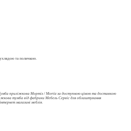
ухлядою та поличкою.
умба приліжкова Мортіз / Mortiz за доступною ціною та доставкою
іжкова тумба
від фабрики Мебель Сервіс для облаштування
 інтернет магазині меблів.