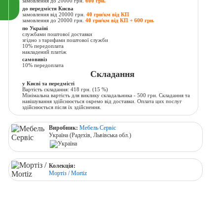
замовлення до 20000 грн.
600 грн.
до передмістя Києва
замовлення від 20000 грн.
40 грн/км від КП
замовлення до 20000 грн.
40 грн/км від КП + 600 грн.
по Україні
службами поштової доставки
згідно з тарифами поштової служби
10% передоплата
накладений платіж
самовивіз
10% передоплата
Складання
у Києві та передмісті
Вартість складання:
418 грн.
(15 %)
Мінімальна вартість для виклику складальника - 500 грн. Складання та
навішування здійснюється окремо від доставки. Оплата цих послуг
здійснюється після їх здійснення.
Виробник:
Мебель Сервіс
Україна (Радехів, Львівська обл.)
Колекція:
Мортіз / Mortiz