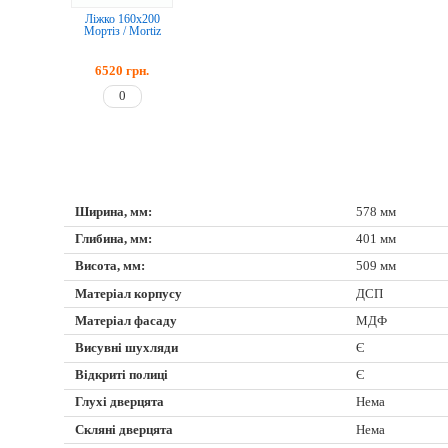
Ліжко 160х200
Мортіз / Mortiz
6520
грн.
Ширина, мм:
578 мм
Глибина, мм:
401 мм
Висота, мм:
509 мм
Матеріал корпусу
ДСП
Матеріал фасаду
МДФ
Висувні шухляди
Є
Відкриті полиці
Є
Глухі дверцята
Нема
Скляні дверцята
Нема