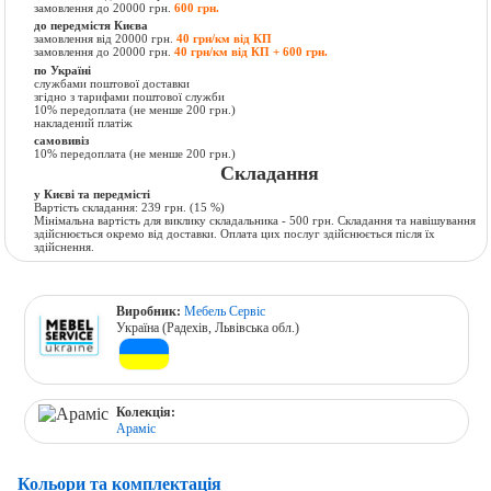
замовлення до 20000 грн.
600 грн.
до передмістя Києва
замовлення від 20000 грн.
40 грн/км від КП
замовлення до 20000 грн.
40 грн/км від КП + 600 грн.
по Україні
службами поштової доставки
згідно з тарифами поштової служби
10% передоплата (не менше 200 грн.)
накладений платіж
самовивіз
10% передоплата (не менше 200 грн.)
Складання
у Києві та передмісті
Вартість складання:
239 грн.
(15 %)
Мінімальна вартість для виклику складальника - 500 грн. Складання та навішування
здійснюється окремо від доставки. Оплата цих послуг здійснюється після їх
здійснення.
Виробник:
Мебель Сервіс
Україна (Радехів, Львівська обл.)
Колекція:
Араміс
Кольори та комплектація