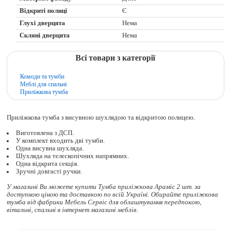
Відкриті полиці
Є
Глухі дверцята
Нема
Скляні дверцята
Нема
Всі товари з категорії
Комоди та тумби
Меблі для спальні
Приліжкова тумба
Приліжкова тумба з висувною шухлядою та відкритою полицею.
Виготовлена з ДСП.
У комплект входить дві тумби.
Одна висувна шухляда.
Шухляда на телескопічних напрямних.
Одна відкрита секція.
Зручні довгасті ручки.
У магазині Ви можете купити Тумба приліжкова Араміс 2 шт. за
доступною ціною та доставкою по всій Україні. Обирайте
приліжкова
тумба
від фабрики Мебель Сервіс для облаштування передпокою,
вітальні, спальні в інтернет магазині меблів.