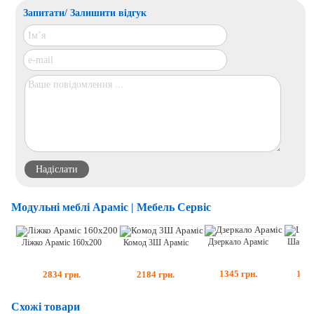
Запитати/ Залишити відгук
Модульні меблі Араміс | Мебель Сервіс
Дзеркало Араміс
Шафа 4
Комод 3Ш Араміс
Ліжко Араміс 160х200
1345
грн.
101
2184
грн.
2834
грн.
Схожі товари