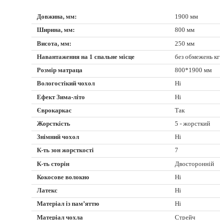
Довжина, мм:
1900 мм
Ширина, мм:
800 мм
Висота, мм:
250 мм
Навантаження на 1 спальне місце
без обмежень кг
Розмір матраца
800*1900 мм
Вологостікий чохол
Ні
Ефект Зима-літо
Ні
Єврокаркас
Так
Жорсткість
5 - жорсткий
Знімний чохол
Ні
К-ть зон жорсткості
7
К-ть сторін
Двосторонній
Кокосове волокно
Ні
Латекс
Ні
Матеріал із пам’яттю
Ні
Матеріал чохла
Стрейч