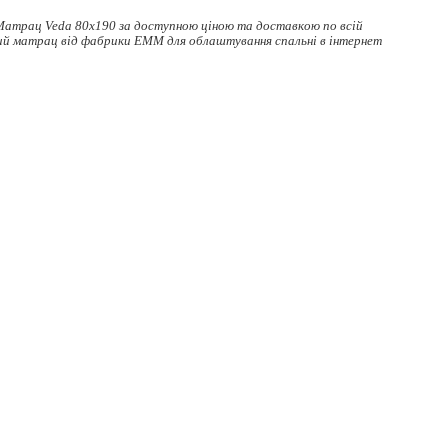
Матрац Veda 80x190 за доступною ціною та доставкою по всій
ий матрац
від фабрики ЕММ для облаштування спальні в інтернет