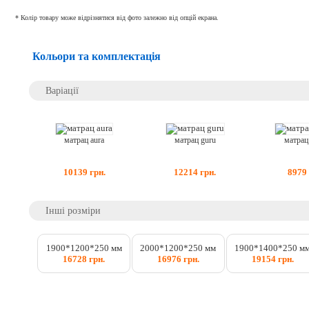
* Колір товару може відрізнятися від фото залежно від опцій екрана.
Кольори та комплектація
Варіації
матрац aura
матрац guru
матрац
10139
грн.
12214
грн.
8979
Інші розміри
1900*1200*250 мм
2000*1200*250 мм
1900*1400*250 м
16728 грн.
16976 грн.
19154 грн.