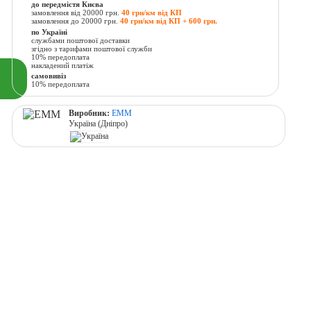
до передмістя Києва
замовлення від 20000 грн.
40 грн/км від КП
замовлення до 20000 грн.
40 грн/км від КП + 600 грн.
по Україні
службами поштової доставки
згідно з тарифами поштової служби
10% передоплата
накладений платіж
самовивіз
10% передоплата
Виробник:
ЕММ
Україна (Дніпро)