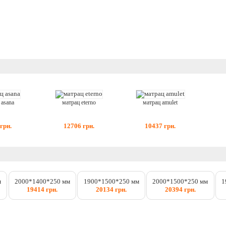
 asana
матрац eterno
матрац amulet
грн.
12706
грн.
10437
грн.
м
2000*1400*250 мм
1900*1500*250 мм
2000*1500*250 мм
1
19414 грн.
20134 грн.
20394 грн.