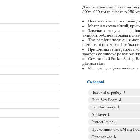
Двосторонній жорсткий матрац 
800*1900 мм та висотою 250 мм
Незнімний чохол зі стрейчу в
Матеріал чохла м'який, приє
Завдяки застосуванню фінішн
тканини, роблячи її більш прив
Trio-comfort: поєднання мате
елегантної незалежної стібки ст
При контакті з матрацом тіло
забезпечує глибоке розслабленн
Семизонний Pocket Spring Ha
ділянки тіла.
Має дві функціональні стор
Складові