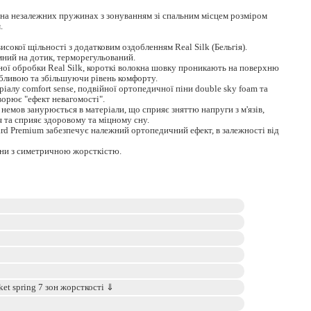
на незалежних пружинах з зонуванням зі спальним місцем розміром
.
исокої щільності з додатковим оздобленням Real Silk (Бельгія).
мний на дотик, терморегульований.
ої обробки Real Silk, короткі волокна шовку проникають на поверхню
абливою та збільшуючи рівень комфорту.
ріалу comfort sense, подвійної ортопедичної піни double sky foam та
ворює "ефект невагомості".
 немов занурюється в матеріали, що сприяє зняттю напруги з м'язів,
я та сприяє здоровому та міцному сну.
rd Premium забезпечує належний ортопедичний ефект, в залежності від
они з симетричною жорсткістю.