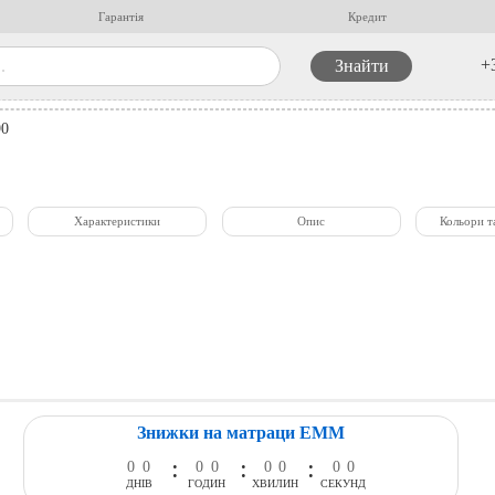
Гарантія
Кредит
+
90
Характеристики
Опис
Кольори т
Знижки на матраци ЕММ
:
:
:
0
0
0
0
0
0
0
0
ДНІВ
ГОДИН
ХВИЛИН
СЕКУНД