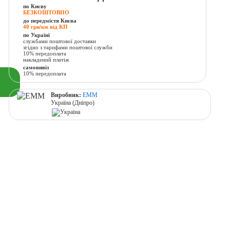
по Києву
БЕЗКОШТОВНО
до передмістя Києва
40 грн/км від КП
по Україні
службами поштової доставки
згідно з тарифами поштової служби
10% передоплата
накладений платіж
самовивіз
10% передоплата
Виробник:
ЕММ
Україна (Дніпро)