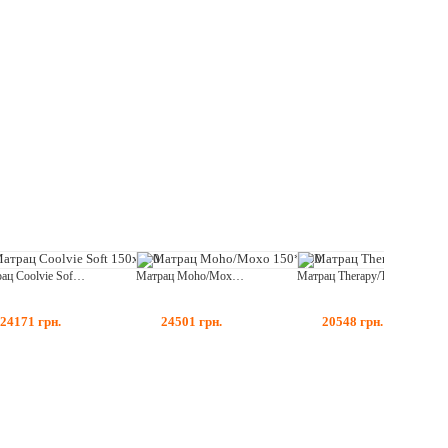
Матрац Coolvie Soft 150x190
Матрац Moho/Мохо 150*190
Матрац Therapy/Терапія 150*190
24171
грн.
24501
грн.
20548
грн.