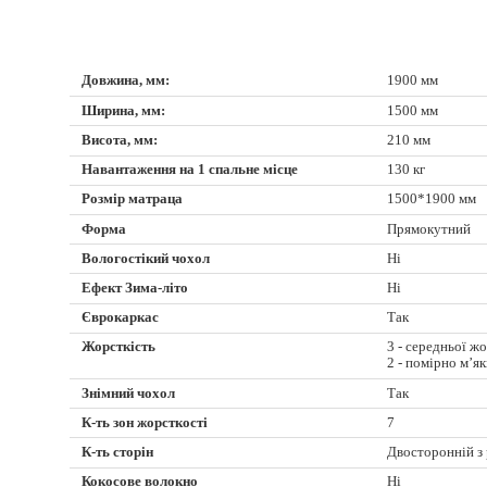
Довжина, мм:
1900 мм
Ширина, мм:
1500 мм
Висота, мм:
210 мм
Навантаження на 1 спальне місце
130 кг
Розмір матраца
1500*1900 мм
Форма
Прямокутний
Вологостікий чохол
Ні
Ефект Зима-літо
Ні
Єврокаркас
Так
Жорсткість
3 - середньої ж
2 - помірно м’я
Знімний чохол
Так
К-ть зон жорсткості
7
К-ть сторін
Двосторонній з
Кокосове волокно
Ні