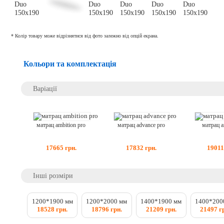
* Колір товару може відрізнятися від фото залежно від опцій екрана.
Кольори та комплектація
Варіації
матрац ambition pro
матрац advance pro
матрац a
17665
грн.
17832
грн.
19011
Інші розміри
1200*1900 мм
1200*2000 мм
1400*1900 мм
1400*200
18528 грн.
18796 грн.
21209 грн.
21497 г