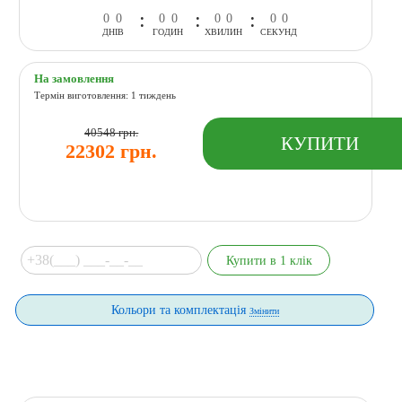
:
:
:
0
0
0
0
0
0
0
0
ДНІВ
ГОДИН
ХВИЛИН
СЕКУНД
На замовлення
Термін виготовлення: 1 тиждень
40548 грн.
22302 грн.
Кольори та комплектація
Змінити