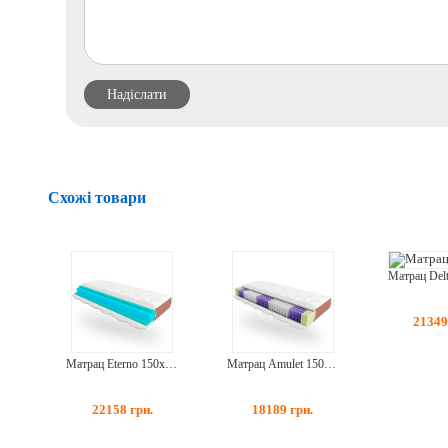
Схожі товари
Матрац Del
2134
Матрац Eterno 150x190
Матрац Amulet 150x190
22158
грн.
18189
грн.