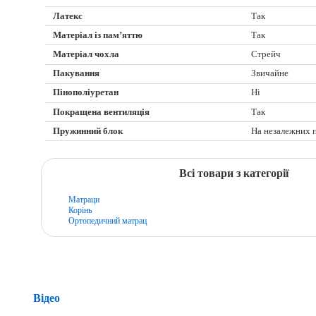
Латекс
Так
Матеріал із пам’яттю
Так
Матеріал чохла
Стрейч
Пакування
Звичайне
Пінополіуретан
Ні
Покращена вентиляція
Так
Пружинний блок
На незалежних 
Всі товари з категорії
Матраци
Корінь
Ортопедичний матрац
Відео