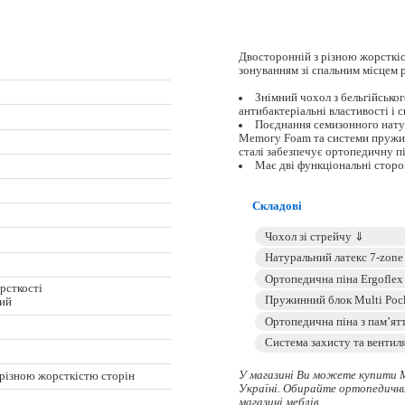
Двосторонній з різною жорсткіс
зонуванням зі спальним місцем
Знімний чохол з бельгійськог
антибактеріальні властивості і 
Поєднання семизонного натур
Меmогу Foam та системи пружин
сталі забезпечує ортопедичну пі
Має дві функціональні сторо
Складові
орсткості
кий
У магазині Ви можете купити 
 різною жорсткістю сторін
Україні. Обирайте
ортопедичн
магазині меблів.