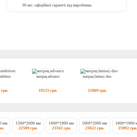
36 міс. офіційної гарантії від виробника
mbition
матрац advance
матрац fantasy duo
грн.
19125
грн.
21869
грн.
0 мм
1500*2000 мм
1600*1900 мм
1600*2000 мм
1800*1900 
рн.
22589 грн.
23342 грн.
23622 грн.
25992 грн