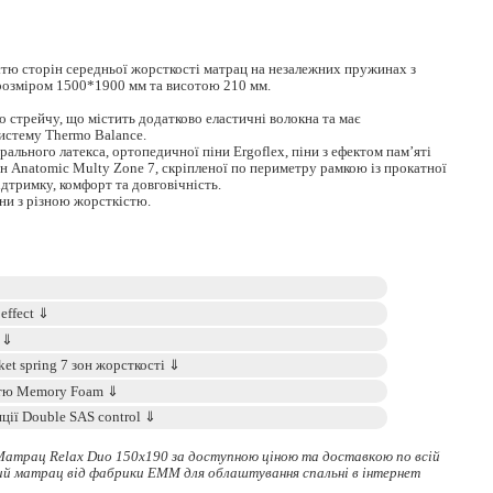
тю сторін середньої жорсткості матрац на незалежних пружинах з
 розміром 1500*1900 мм та висотою 210 мм.
о стрейчу, що містить додатково еластичні волокна та має
систему Thermo Balance.
ального латекса, ортопедичної піни Ergoflex, піни з ефектом пам’яті
 Anatomic Multy Zоnе 7, скріпленої по периметру рамкою із прокатної
дтримку, комфорт та довговічність.
ни з різною жорсткістю.
Матрац Relax Duo 150x190 за доступною ціною та доставкою по всій
ий матрац
від фабрики ЕММ для облаштування спальні в інтернет