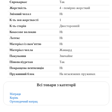
Єврокаркас
Так
Жорсткість
4 - помірно жорсткий
Знімний чохол
Ні
К-ть зон жорсткості
1
К-ть сторін
Двосторонній
Кокосове волокно
Ні
Латекс
Ні
Матеріал із пам’яттю
Ні
Матеріал чохла
Жаккард
Пакування
Звичайне
Пінополіуретан
Так
Покращена вентиляція
Ні
Пружинний блок
На незалежних пружинах
Всі товари з категорії
Матраци
Корінь
Ортопедичний матрац