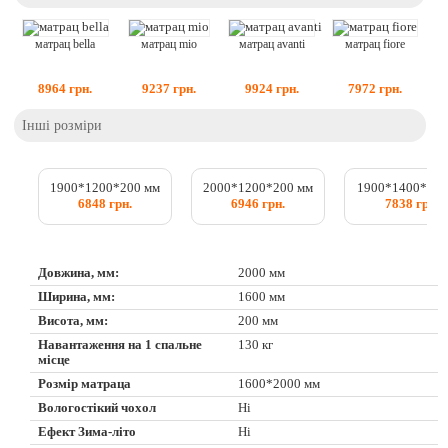
матрац bella
матрац mio
матрац avanti
матрац fiore
8964
грн.
9237
грн.
9924
грн.
7972
грн.
Інші розміри
1900*1200*200 мм
2000*1200*200 мм
1900*1400*200
6848 грн.
6946 грн.
7838 грн.
Довжина, мм:
2000 мм
Ширина, мм:
1600 мм
Висота, мм:
200 мм
Навантаження на 1 спальне
130 кг
місце
Розмір матраца
1600*2000 мм
Вологостікий чохол
Ні
Ефект Зима-літо
Ні