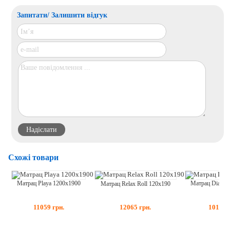
Запитати/ Залишити відгук
Схожі товари
Матрац Playa 1200x1900
Матрац Diamon
Матрац Relax Roll 120x190
11059
грн.
10119
12065
грн.