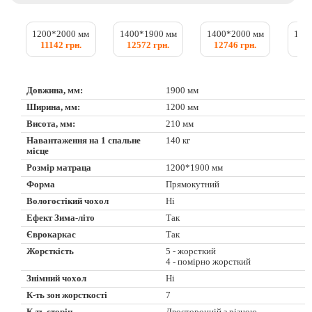
1200*2000 мм
1400*1900 мм
1400*2000 мм
150
11142 грн.
12572 грн.
12746 грн.
13
Довжина, мм:
1900 мм
Ширина, мм:
1200 мм
Висота, мм:
210 мм
Навантаження на 1 спальне
140 кг
місце
Розмір матраца
1200*1900 мм
Форма
Прямокутний
Вологостікий чохол
Ні
Ефект Зима-літо
Так
Єврокаркас
Так
Жорсткість
5 - жорсткий
4 - помірно жорсткий
Знімний чохол
Ні
К-ть зон жорсткості
7
К-ть сторін
Двосторонній з різною