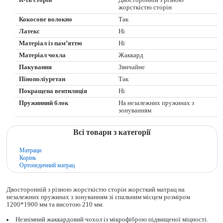
жорсткістю сторін
Кокосове волокно
Так
Латекс
Ні
Матеріал із пам’яттю
Ні
Матеріал чохла
Жаккард
Пакування
Звичайне
Пінополіуретан
Так
Покращена вентиляція
Ні
Пружинний блок
На незалежних пружинах з
зонуванням
Всі товари з категорії
Матраци
Корінь
Ортопедичний матрац
Двосторонній з різною жорсткістю сторін жорсткий матрац на
незалежних пружинах з зонуванням зі спальним місцем розміром
1200*1900 мм та висотою 210 мм.
Незнімний жаккардовий чохол із мікрофіброю підвищеної міцності.