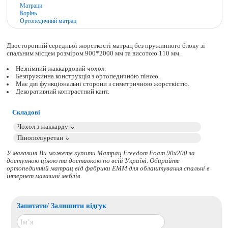
Матраци
Корінь
Ортопедичний матрац
Двосторонній середньої жорсткості матрац без пружинного блоку зі
спальним місцем розміром 900*2000 мм та висотою 110 мм.
Незнімний жаккардовий чохол.
Безпружинна конструкція з ортопедичною піною.
Має дві функціональні сторони з симетричною жорсткістю.
Декоративний контрастний кант.
Складові
У магазині Ви можете купити Матрац Freedom Foam 90x200 за
доступною ціною та доставкою по всій Україні. Обирайте
ортопедичний матрац
від фабрики ЕММ для облаштування спальні в
інтернет магазині меблів.
Запитати/ Залишити відгук