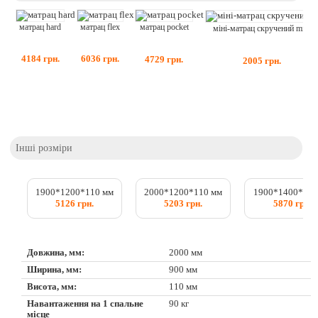
матрац flex
матрац hard
матрац pocket
міні-матрац скручений mini
6036
грн.
4184
грн.
4729
грн.
2005
грн.
Інші розміри
1900*1200*110 мм
2000*1200*110 мм
1900*1400*110
5126 грн.
5203 грн.
5870 грн.
Довжина, мм:
2000 мм
Ширина, мм:
900 мм
Висота, мм:
110 мм
Навантаження на 1 спальне
90 кг
місце