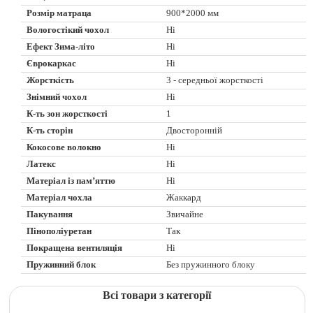
Розмір матраца
900*2000 мм
Вологостікий чохол
Ні
Ефект Зима-літо
Ні
Єврокаркас
Ні
Жорсткість
3 - середньої жорсткості
Знімний чохол
Ні
К-ть зон жорсткості
1
К-ть сторін
Двосторонній
Кокосове волокно
Ні
Латекс
Ні
Матеріал із пам’яттю
Ні
Матеріал чохла
Жаккард
Пакування
Звичайне
Пінополіуретан
Так
Покращена вентиляція
Ні
Пружинний блок
Без пружинного блоку
Всі товари з категорії