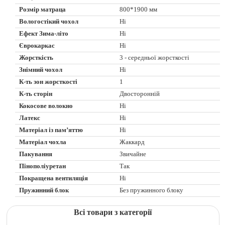
Розмір матраца
800*1900 мм
Вологостікий чохол
Ні
Ефект Зима-літо
Ні
Єврокаркас
Ні
Жорсткість
3 - середньої жорсткості
Знімний чохол
Ні
К-ть зон жорсткості
1
К-ть сторін
Двосторонній
Кокосове волокно
Ні
Латекс
Ні
Матеріал із пам’яттю
Ні
Матеріал чохла
Жаккард
Пакування
Звичайне
Пінополіуретан
Так
Покращена вентиляція
Ні
Пружинний блок
Без пружинного блоку
Всі товари з категорії