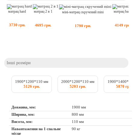
матрац hard
матрац 2 в 1
матрац basic
міні-матрац скручений mini
3730
грн.
4695
грн.
4149
грн.
1790
грн.
Інші розміри
1900*1200*110 мм
2000*1200*110 мм
1900*1400*110
5126 грн.
5203 грн.
5870 грн.
Довжина, мм:
1900 мм
Ширина, мм:
800 мм
Висота, мм:
110 мм
Навантаження на 1 спальне
90 кг
місце