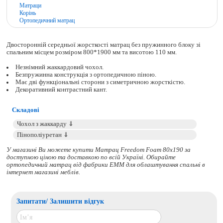
Матраци
Корінь
Ортопедичний матрац
Двосторонній середньої жорсткості матрац без пружинного блоку зі
спальним місцем розміром 800*1900 мм та висотою 110 мм.
Незнімний жаккардовий чохол.
Безпружинна конструкція з ортопедичною піною.
Має дві функціональні сторони з симетричною жорсткістю.
Декоративний контрастний кант.
Складові
У магазині Ви можете купити Матрац Freedom Foam 80x190 за
доступною ціною та доставкою по всій Україні. Обирайте
ортопедичний матрац
від фабрики ЕММ для облаштування спальні в
інтернет магазині меблів.
Запитати/ Залишити відгук