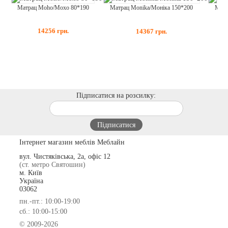
Матрац Moho/Мохо 80*190
Матр
Матрац Monika/Моніка 150*200
14256
грн.
14367
грн.
Підписатися на розсилку:
Інтернет магазин меблів Меблайн
вул. Чистяківська, 2а, офіс 12
(ст. метро Святошин)
м. Київ
Україна
03062
пн.-пт.: 10:00-19:00
сб.: 10:00-15:00
© 2009-2026