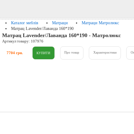
Каталог меблів
Матраци
Матраци Матролюкс
Матрац Lavender/Лаванда 160*190
Матрац Lavender/Лаванда 160*190 - Матролюкс
Артикул товару: 107976
7704 грн.
Про товар
Характеристики
О