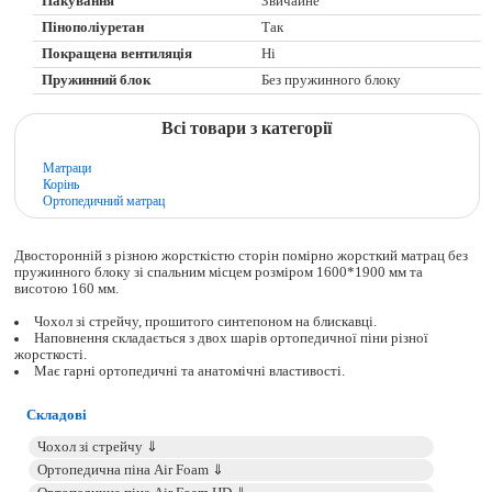
Пакування
Звичайне
Пінополіуретан
Так
Покращена вентиляція
Ні
Пружинний блок
Без пружинного блоку
Всі товари з категорії
Матраци
Корінь
Ортопедичний матрац
Двосторонній з різною жорсткістю сторін помірно жорсткий матрац без
пружинного блоку зі спальним місцем розміром 1600*1900 мм та
висотою 160 мм.
Чохол зі стрейчу, прошитого синтепоном на блискавці.
Наповнення складається з двох шарів ортопедичної піни різної
жорсткості.
Має гарні ортопедичні та анатомічні властивості.
Складові