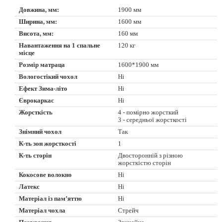
Довжина, мм:
1900 мм
Ширина, мм:
1600 мм
Висота, мм:
160 мм
Навантаження на 1 спальне
120 кг
місце
Розмір матраца
1600*1900 мм
Вологостікий чохол
Ні
Ефект Зима-літо
Ні
Єврокаркас
Ні
Жорсткість
4 - помірно жорсткий
3 - середньої жорсткості
Знімний чохол
Так
К-ть зон жорсткості
1
К-ть сторін
Двосторонній з різною
жорсткістю сторін
Кокосове волокно
Ні
Латекс
Ні
Матеріал із пам’яттю
Ні
Матеріал чохла
Стрейч