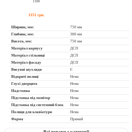
1100
3351
грн.
Ширина, мм:
750 мм
Глибина, мм:
380 мм
Висота, мм:
750 мм
Матеріал корпусу
ДСП
Матеріал стільниці
ДСП
Матеріал фасаду
ДСП
Висувні шухляди
Є
Відкриті полиці
Нема
Глухі дверцята
Нема
Надставка
Нема
Підставка під монітор
Нема
Підставка під системний блок
Нема
Полиця для клавіатури
Нема
Форма
Прямий
Всі товари з категорії