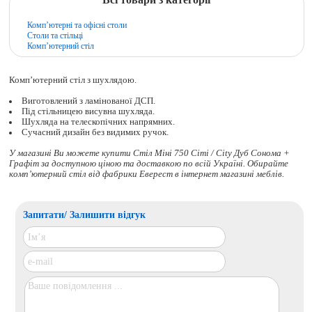
Комп’ютерні та офісні столи
Столи та стільці
Комп’ютерний стіл
Комп’ютерний стіл з шухлядою.
Виготовлений з ламінованої ДСП.
Під стільницею висувна шухляда.
Шухляда на телескопічних напрямних.
Сучасний дизайн без видимих ручок.
У магазині Ви можете купити Стіл Міні 750 Сіті / City Дуб Сонома +
Графіт за доступною ціною та доставкою по всій Україні. Обирайте
комп’ютерний стіл
від фабрики Еверест в інтернет магазині меблів.
Запитати/ Залишити відгук