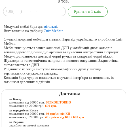
9
тов.
Модульні меблі Зара для
вітальні
.
Виготовлено на фабриці
Світ Меблів
.
Сучасні модульні меблі для вітальні Зара від українського виробника Світ
Меблів.
Меблі виконуються з високоякісної ДСП у комбінації двох кольорів —
теплий деревоподібний дуб артизан та сучасний контрастний антрацит.
Модулі доповнюють довгасті чорні ручки та квадратні чорні ніжки.
Шухляди на телескопічних напрямних повного висування. Задня стінка
виготовляється з ДВП.
Родзинкою колекції виступає шовкографічний друк у вигляді
вертикальних смужок на фасадах.
Колекція Зара чудово впишеться в сучасні інтер’єри та ноповнить їх
затишком деревних відтінків.
Доставка
по Києву
замовлення від 20000 грн.
БЕЗКОШТОВНО
замовлення до 20000 грн.
600 грн.
до передмістя Києва
замовлення від 20000 грн.
40 грн/км від КП
замовлення до 20000 грн.
40 грн/км від КП + 600 грн.
по Україні
службами поштової доставки