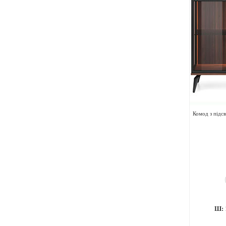
Комод з підс
Ш: