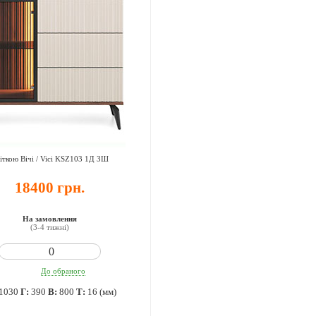
віткою Вічі / Vici KSZ103 1Д 3Ш
18400 грн.
На замовлення
(3-4 тижні)
До обраного
1030
Г:
390
В:
800
Т:
16 (мм)