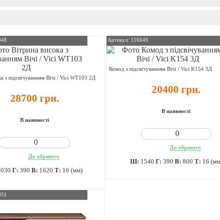
048
Артикул: 116049
Комод з підсвічуванням Вічі / Vici K154 3Д
а з підсвічуванням Вічі / Vici WT103 2Д
20400 грн.
28700 грн.
В наявності
В наявності
До обраного
До обраного
Ш:
1540
Г:
390
В:
800
Т:
16 (мм
1030
Г:
390
В:
1620
Т:
16 (мм)
051