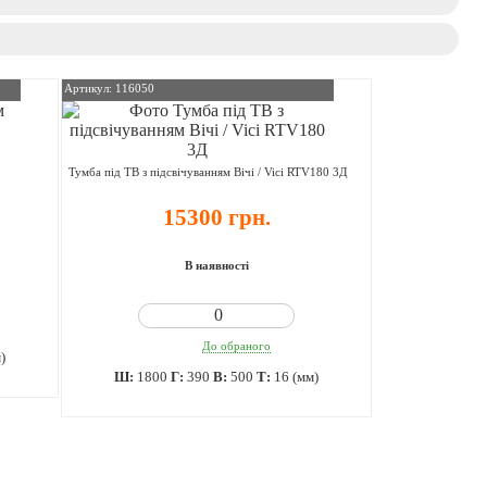
Артикул: 116050
Тумба під ТВ з підсвічуванням Вічі / Vici RTV180 3Д
15300 грн.
В наявності
До обраного
)
Ш:
1800
Г:
390
В:
500
Т:
16 (мм)