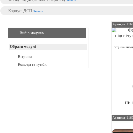
Змінити
Корпус: ДСП
Змінити
Артикул: 116
Вибір модулів
Обрати модулі
Вітрина висок
Вітрини
Комоди та тумби
Ш:
Артикул: 116