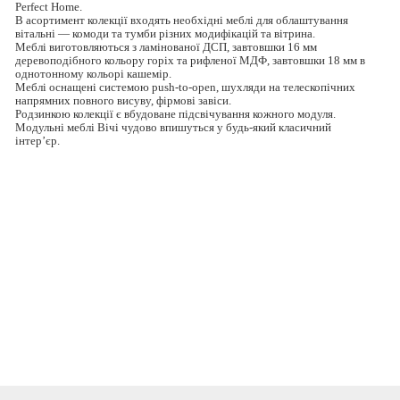
Perfect Home.
В асортимент колекції входять необхідні меблі для облаштування
вітальні — комоди та тумби різних модифікацій та вітрина.
Меблі виготовляються з ламінованої ДСП, завтовшки 16 мм
деревоподібного кольору горіх та рифленої МДФ, завтовшки 18 мм в
однотонному кольорі кашемір.
Меблі оснащені системою push-to-open, шухляди на телескопічних
напрямних повного висуву, фірмові завіси.
Родзинкою колекції є вбудоване підсвічування кожного модуля.
Модульні меблі Вічі чудово впишуться у будь-який класичний
інтер’єр.