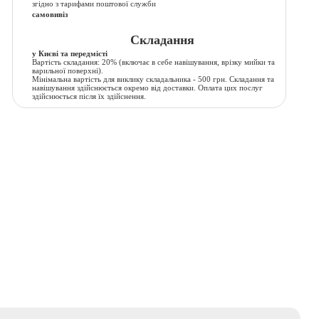
згідно з тарифами поштової служби
самовивіз
Складання
у Києві та передмісті
Вартість складання:
20% (включає в себе навішування, врізку мийки та
варильної поверхні).
Мінімальна вартість для виклику складальника - 500 грн. Складання та
навішування здійснюється окремо від доставки. Оплата цих послуг
здійснюється після їх здійснення.