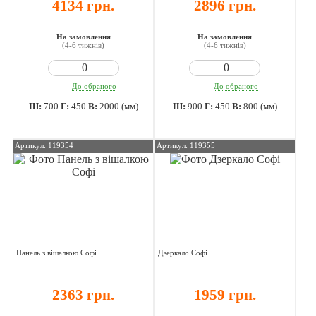
4134 грн.
2896 грн.
На замовлення
На замовлення
(4-6 тижнів)
(4-6 тижнів)
До обраного
До обраного
Ш:
700
Г:
450
В:
2000 (мм)
Ш:
900
Г:
450
В:
800 (мм)
Артикул: 119354
Артикул: 119355
Панель з вішалкою Софі
Дзеркало Софі
2363 грн.
1959 грн.