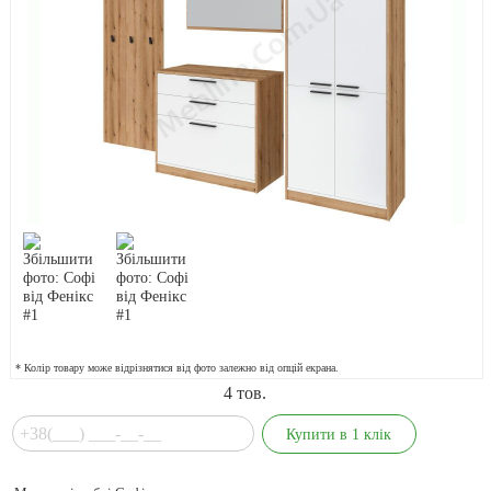
* Колір товару може відрізнятися від фото залежно від опцій екрана.
4
тов.