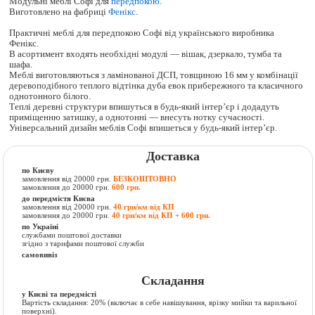
Модульні меблі Софі для
передпокою
.
Виготовлено на фабриці
Фенікс
.
Практичні меблі для передпокою Софі від українського виробника
Фенікс.
В асортимент входять необхідні модулі — вішак, дзеркало, тумба та
шафа.
Меблі виготовляються з ламінованої ДСП, товщиною 16 мм у комбінації
деревоподібного теплого відтінка дуба евок прибережного та класичного
однотонного білого.
Теплі деревні структури впишуться в будь-який інтер’єр і додадуть
приміщенню затишку, а однотонні — внесуть нотку сучасності.
Універсальний дизайн меблів Софі впишеться у будь-який інтер’єр.
Доставка
по Києву
замовлення від 20000 грн.
БЕЗКОШТОВНО
замовлення до 20000 грн.
600 грн.
до передмістя Києва
замовлення від 20000 грн.
40 грн/км від КП
замовлення до 20000 грн.
40 грн/км від КП + 600 грн.
по Україні
службами поштової доставки
згідно з тарифами поштової служби
самовивіз
Складання
у Києві та передмісті
Вартість складання:
20% (включає в себе навішування, врізку мийки та варильної
поверхні).