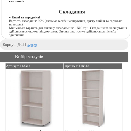
самовивіз
Складання
у Києві та передмісті
Вартість складання:
20% (включає в себе навішування, врізку мийки та варильної
поверхні).
Мінімальна вартість для виклику складальника - 500 грн. Складання та навішування
здійснюється окремо від доставки. Оплата цих послуг здійснюється після їх
здійснення.
Корпус: ДСП
Змінити
Вибір модулів
Артикул: 118314
Артикул: 118315