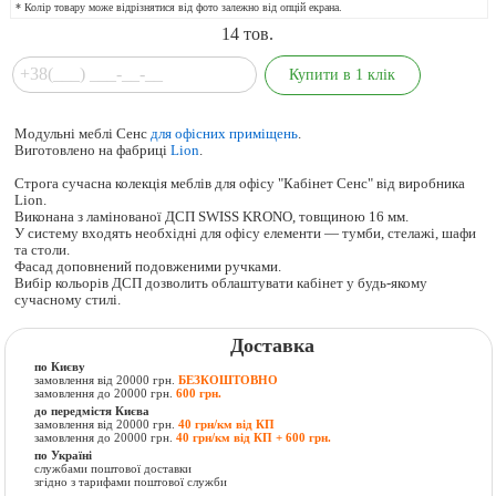
* Колір товару може відрізнятися від фото залежно від опцій екрана.
14
тов.
Модульні меблі Сенс
для офісних приміщень
.
Виготовлено на фабриці
Lion
.
Строга сучасна колекція меблів для офісу "Кабінет Сенс" від виробника
Lion.
Виконана з ламінованої ДСП SWISS KRONO, товщиною 16 мм.
У систему входять необхідні для офісу елементи — тумби, стелажі, шафи
та столи.
Фасад доповнений подовженими ручками.
Вибір кольорів ДСП дозволить облаштувати кабінет у будь-якому
сучасному стилі.
Доставка
по Києву
замовлення від 20000 грн.
БЕЗКОШТОВНО
замовлення до 20000 грн.
600 грн.
до передмістя Києва
замовлення від 20000 грн.
40 грн/км від КП
замовлення до 20000 грн.
40 грн/км від КП + 600 грн.
по Україні
службами поштової доставки
згідно з тарифами поштової служби