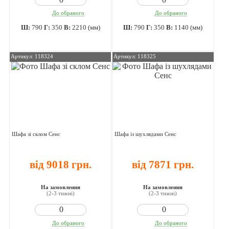
До обраного
До обраного
Ш:
790
Г:
350
В:
2210 (мм)
Ш:
790
Г:
350
В:
1140 (мм)
Артикул: 118324
Артикул: 118325
Шафа зі склом Сенс
Шафа із шухлядами Сенс
від 9018 грн.
від 7871 грн.
На замовлення
На замовлення
(2-3 тижні)
(2-3 тижні)
До обраного
До обраного