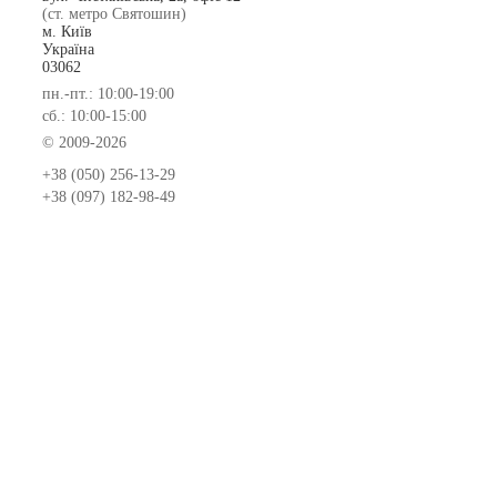
(ст. метро Святошин)
м. Київ
Україна
03062
пн.-пт.: 10:00-19:00
сб.: 10:00-15:00
© 2009-2026
+38 (050) 256-13-29
+38 (097) 182-98-49
Замовлення та оплата меблів
Доставка та складання меблів
Гарантія на меблі
Покупка меблів у кредит
Відгуки
Меблеві фабрики
Новинки меблів
Договір оферти
Контакти