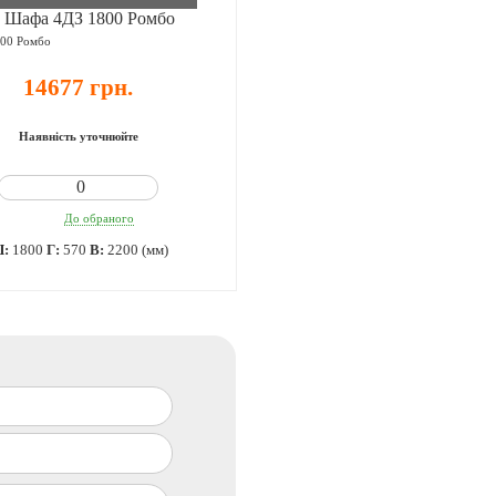
00 Ромбо
14677 грн.
Наявність уточнюйте
До обраного
Ш:
1800
Г:
570
В:
2200 (мм)