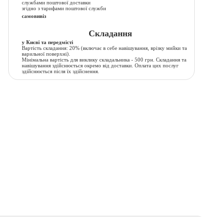
службами поштової доставки
згідно з тарифами поштової служби
самовивіз
Складання
у Києві та передмісті
Вартість складання:
20% (включає в себе навішування, врізку мийки та
варильної поверхні).
Мінімальна вартість для виклику складальника - 500 грн. Складання та
навішування здійснюється окремо від доставки. Оплата цих послуг
здійснюється після їх здійснення.