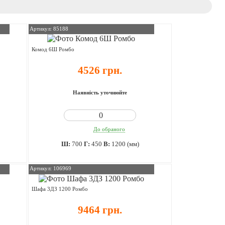
Артикул: 85188
Комод 6Ш Ромбо
4526 грн.
Наявність уточнюйте
До обраного
Ш:
700
Г:
450
В:
1200 (мм)
Артикул: 106969
Шафа 3ДЗ 1200 Ромбо
9464 грн.