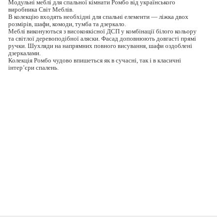
Модульні меблі для спальної кімнати Ромбо від українського
виробника Світ Меблів.
В колекцію входять необхідні для спальні елементи — ліжка двох
розмірів, шафи, комоди, тумба та дзеркало.
Меблі виконуються з високоякісної ДСП у комбінації білого кольору
та світлої деревоподібної аляски. Фасад доповнюють довгасті прямі
ручки. Шухляди на напрямних повного висування, шафи оздоблені
дзеркалами.
Колекція Ромбо чудово впишеться як в сучасні, так і в класичні
інтер’єри спалень.