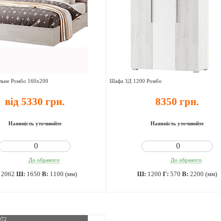
льне Ромбо 160х200
Шафа 3Д 1200 Ромбо
від 5330 грн.
8350 грн.
Наявність уточнюйте
Наявність уточнюйте
До обраного
До обраного
:
2062
Ш:
1650
В:
1100 (мм)
Ш:
1200
Г:
570
В:
2200 (мм)
972