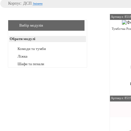
Корпус: ДСП
Змінити
Артикул: 851
Вибір модулів
Тумбочка Ро
Обрати модулі
Комоди та тумби
Ліжка
Шафи та пенали
Артикул: 851