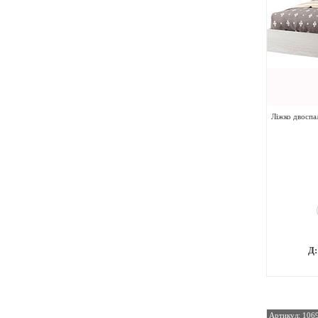
Ліжко двоспа
Д
Артикул: 106