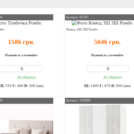
86
Артикул: 85187
мбо
Комод 3Ш 3Ш Ромбо
1586 грн.
5646 грн.
Наявність уточнюйте
Наявність уточнюйте
До обраного
До обраного
Ш:
550
Г:
400
В:
500 (мм)
Ш:
1400
Г:
470
В:
900 (мм)
90
Артикул: 106968