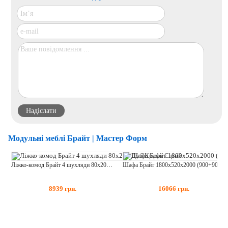
Модульні меблі Брайт | Мастер Форм
Ліжко-комод Брайт 4 шухляди 80х200 Дуб Крафт Сірий
Шафа Брайт 1800х520х2000 (900+900) з полицями Дуб Крафт Сірий + Дуб Крафт Білий
8939
грн.
16066
грн.