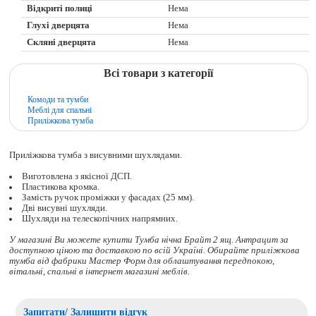
Відкриті полиці
Нема
Глухі дверцята
Нема
Скляні дверцята
Нема
Всі товари з категорії
Комоди та тумби
Меблі для спальні
Приліжкова тумба
Приліжкова тумба з висувними шухлядами.
Виготовлена з якісної ДСП.
Пластикова кромка.
Замість ручок проміжки у фасадах (25 мм).
Дві висувні шухляди.
Шухляди на телескопічних напрямних.
У магазині Ви можете купити Тумба нічна Брайт 2 ящ. Антрацит за
доступною ціною та доставкою по всій Україні. Обирайте
приліжкова
тумба
від фабрики Мастер Форм для облаштування передпокою,
вітальні, спальні в інтернет магазині меблів.
Запитати/ Залишити відгук