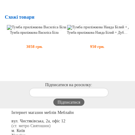
Схожі товари
Тумба приліжкова Василіса Біла
Тумба приліжкова Наяда Білий + Дуб Сонома
3058
грн.
950
грн.
Т
Підписатися на розсилку:
Інтернет магазин меблів Меблайн
вул. Чистяківська, 2а, офіс 12
(ст. метро Святошин)
м. Київ