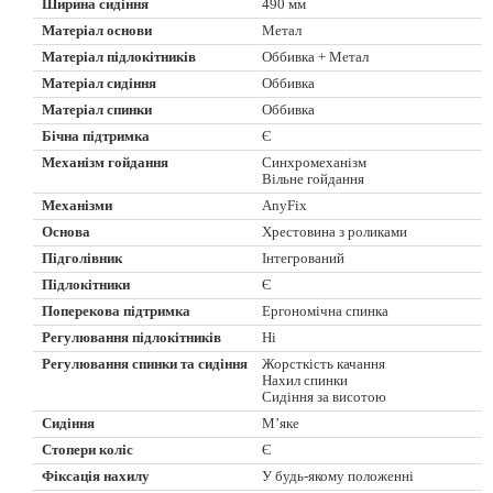
Ширина сидіння
490 мм
Матеріал основи
Метал
Матеріал підлокітників
Оббивка + Метал
Матеріал сидіння
Оббивка
Матеріал спинки
Оббивка
Бічна підтримка
Є
Механізм гойдання
Синхромеханізм
Вільне гойдання
Механізми
AnyFix
Основа
Хрестовина з роликами
Підголівник
Інтегрований
Підлокітники
Є
Поперекова підтримка
Ергономічна спинка
Регулювання підлокітників
Ні
Регулювання спинки та сидіння
Жорсткість качання
Нахил спинки
Сидіння за висотою
Сидіння
М’яке
Стопери коліс
Є
Фіксація нахилу
У будь-якому положенні