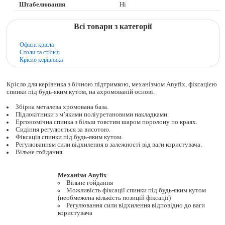
Штабелювання
Ні
Всі товари з категорії
Офісні крісла
Столи та стільці
Крісло керівника
Крісло для керівника з бічною підтримкою, механізмом Anyfix, фіксацією
спинки під будь-яким кутом, на ахромованій основі.
Збірна металева хромована база.
Підлокітники з м’якими поліуретановими накладками.
Ергономічна спинка з більш товстим шаром поролону по краях.
Сидіння регулюється за висотою.
Фіксація спинки під будь-яким кутом.
Регулюванням сили відхилення в залежності від ваги користувача.
Вільне гойдання.
Механізм Anyfix
Вільне гойдання
Можливість фіксації спинки під будь-яким кутом
(необмежена кількість позицій фіксації)
Регулювання сили відхилення відповідно до ваги
користувача