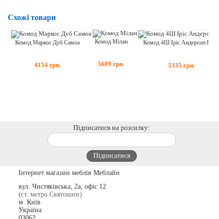
Схожі товари
Комод Мілан
Комод Маркос Дуб Самоа
Комод 4Ш Іріс Андерсон Пай
5689
грн.
4154
грн.
5335
грн.
Підписатися на розсилку:
Інтернет магазин меблів Меблайн
вул. Чистяківська, 2а, офіс 12
(ст. метро Святошин)
м. Київ
Україна
03062