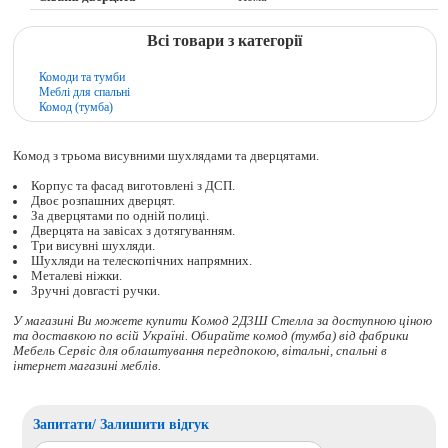
Всі товари з категорії
Комоди та тумби
Меблі для спальні
Комод (тумба)
Комод з трьома висувними шухлядами та дверцятами.
Корпус та фасад виготовлені з ДСП.
Двоє розпашних дверцят.
За дверцятами по одній полиці.
Дверцята на завісах з дотягуванням.
Три висувні шухляди.
Шухляди на телескопічних напрямних.
Металеві ніжки.
Зручні довгасті ручки.
У магазині Ви можете купити Комод 2Д3Ш Стелла за доступною ціною
та доставкою по всій Україні. Обирайте
комод (тумба)
від фабрики
Мебель Сервіс для облаштування передпокою, вітальні, спальні в
інтернет магазині меблів.
Запитати/ Залишити відгук