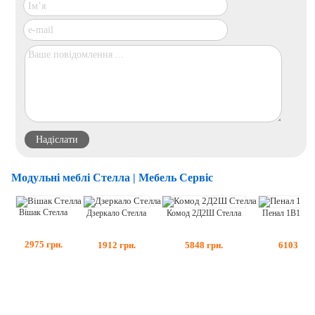
Модульні меблі Стелла | Мебель Сервіс
Вішак Стелла
Дзеркало Стелла
Пенал 1В1Д С
Комод 2Д2Ш Стелла
2975
грн.
1912
грн.
6103
грн
5848
грн.