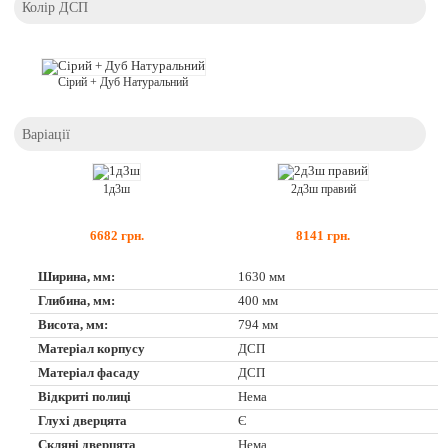
Колір ДСП
Сірий + Дуб Натуральний
Варіації
1д3ш
2д3ш правий
6682
грн.
8141
грн.
Ширина, мм:
1630 мм
Глибина, мм:
400 мм
Висота, мм:
794 мм
Матеріал корпусу
ДСП
Матеріал фасаду
ДСП
Відкриті полиці
Нема
Глухі дверцята
Є
Скляні дверцята
Нема