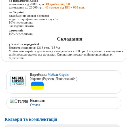
до передмістя Києва
замовлення від 20000 грн.
40 грн/км від КП
замовлення до 20000 грн.
40 грн/км від КП + 600 грн.
по Україні
службами поштової доставки
згідно з тарифами поштової служби
10% передоплата
накладений платіж
самовивіз
10% передоплата
Складання
у Києві та передмісті
Вартість складання:
1213 грн.
(15 %)
Мінімальна вартість для виклику складальника - 500 грн. Складання та навішування
здійснюється окремо від доставки. Оплата цих послуг здійснюється після їх
здійснення.
Виробник:
Мебель Сервіс
Україна (Радехів, Львівська обл.)
Колекція:
Стелла
Кольори та комплектація