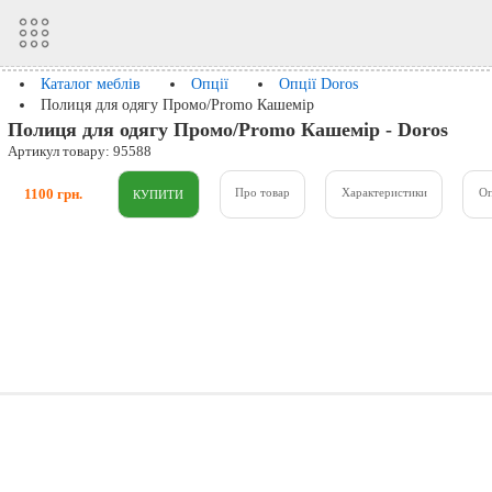
Каталог меблів
Опції
Опції Doros
Полиця для одягу Промо/Promo Кашемір
Полиця для одягу Промо/Promo Кашемір - Doros
Артикул товару: 95588
1100 грн.
Про товар
Характеристики
О