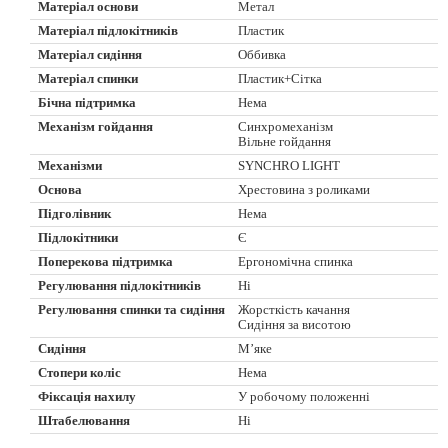
Матеріал основи
Метал
Матеріал підлокітників
Пластик
Матеріал сидіння
Оббивка
Матеріал спинки
Пластик+Сітка
Бічна підтримка
Нема
Механізм гойдання
Синхромеханізм
Вільне гойдання
Механізми
SYNCHRO LIGHT
Основа
Хрестовина з роликами
Підголівник
Нема
Підлокітники
Є
Поперекова підтримка
Ергономічна спинка
Регулювання підлокітників
Ні
Регулювання спинки та сидіння
Жорсткість качання
Сидіння за висотою
Сидіння
М’яке
Стопери коліс
Нема
Фіксація нахилу
У робочому положенні
Штабелювання
Ні