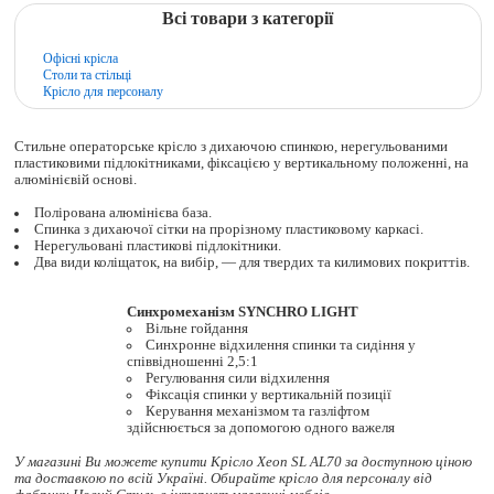
Всі товари з категорії
Офісні крісла
Столи та стільці
Крісло для персоналу
Стильне операторське крісло з дихаючою спинкою, нерегульованими
пластиковими підлокітниками, фіксацією у вертикальному положенні, на
алюмінієвій основі.
Полірована алюмінієва база.
Спинка з дихаючої сітки на прорізному пластиковому каркасі.
Нерегульовані пластикові підлокітники.
Два види коліщаток, на вибір, — для твердих та килимових покриттів.
Синхромеханізм SYNCHRO LIGHT
Вільне гойдання
Синхронне відхилення спинки та сидіння у
співвідношенні 2,5:1
Регулювання сили відхилення
Фіксація спинки у вертикальній позиції
Керування механізмом та газліфтом
здійснюється за допомогою одного важеля
У магазині Ви можете купити Крісло Xeon SL AL70 за доступною ціною
та доставкою по всій Україні. Обирайте
крісло для персоналу
від