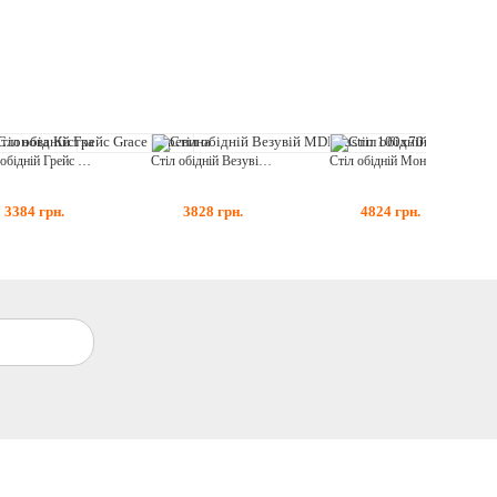
Стіл обідній Грейс Grace Деревина
Стіл обідній Везувій MDF Justin 100х70 Сірий
Стіл обідній Моно Авангард Білий
3384
грн.
3828
грн.
4824
грн.