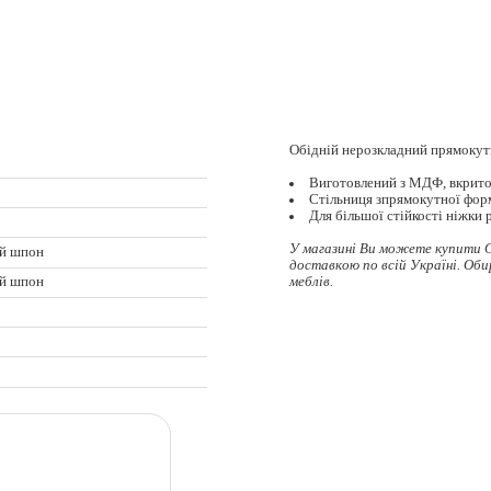
Обідній нерозкладний прямокутн
Виготовлений з МДФ, вкрит
Стільниця зпрямокутної фор
Для більшої стійкості ніжки 
У магазині Ви можете купити С
й шпон
доставкою по всій Україні. Об
меблів.
й шпон