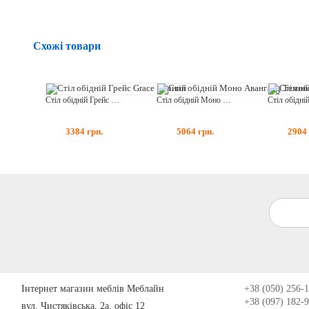
Схожі товари
Стіл обідній Грейс Grace Чорний
Стіл обідній Моно Авангард Темний Горіх
3384
грн.
5064
грн.
2904
Інтернет магазин меблів Меблайн
+38 (050) 256-
+38 (097) 182-
вул. Чистяківська, 2а, офіс 12