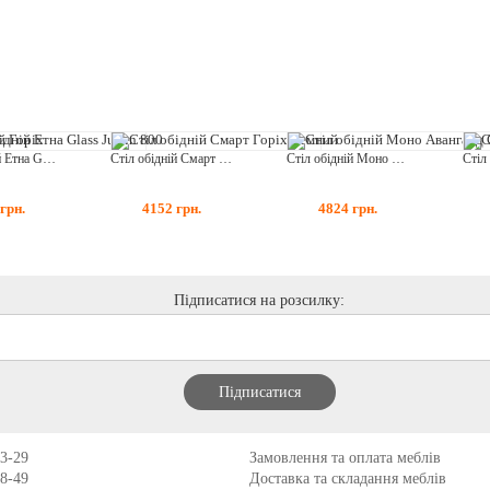
Стіл обідній Етна Glass Justin 800
Стіл обідній Смарт Горіх Темний
Стіл обідній Моно Авангард Слонова Кістка
грн.
4152
грн.
4824
грн.
Підписатися на розсилку:
13-29
Замовлення та оплата меблів
98-49
Доставка та складання меблів