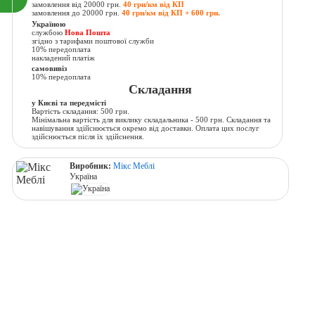
замовлення від 20000 грн.
40 грн/км від КП
замовлення до 20000 грн.
40 грн/км від КП + 600 грн.
Україною
службою
Нова Пошта
згідно з тарифами поштової служби
10% передоплата
накладений платіж
самовивіз
10% передоплата
Складання
у Києві та передмісті
Вартість складання: 500 грн.
Мінімальна вартість для виклику складальника - 500 грн. Складання та
навішування здійснюється окремо від доставки. Оплата цих послуг
здійснюється після їх здійснення.
Виробник:
Мікс Меблі
Україна