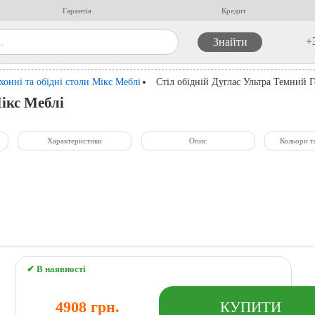
Гарантія
Кредит
+
хонні та обідні столи Мікс Меблі
Стіл обідній Дуглас Ультра Темний Г
Мікс Меблі
Характеристики
Опис
Кольори т
✔ В наявності
4908 грн.