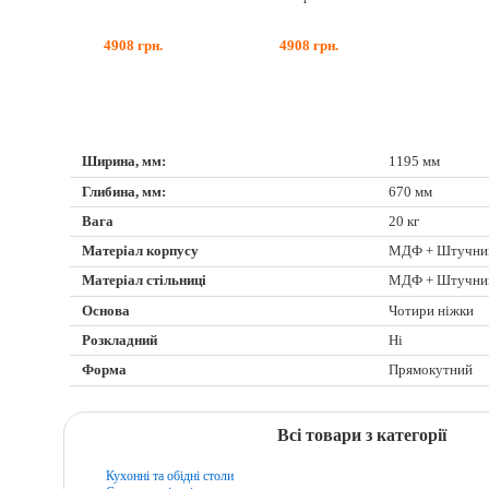
4908
грн.
4908
грн.
Ширина, мм:
1195 мм
Глибина, мм:
670 мм
Вага
20 кг
Матеріал корпусу
МДФ + Штучни
Матеріал стільниці
МДФ + Штучни
Основа
Чотири ніжки
Розкладний
Ні
Форма
Прямокутний
Всі товари з категорії
Кухонні та обідні столи