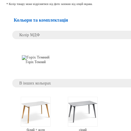
* Колір товару може відрізнятися від фото залежно від опцій екрана.
Кольори та комплектація
Колір МДФ
Горіх Темний
В інших кольорах
білий + ясен
сірий