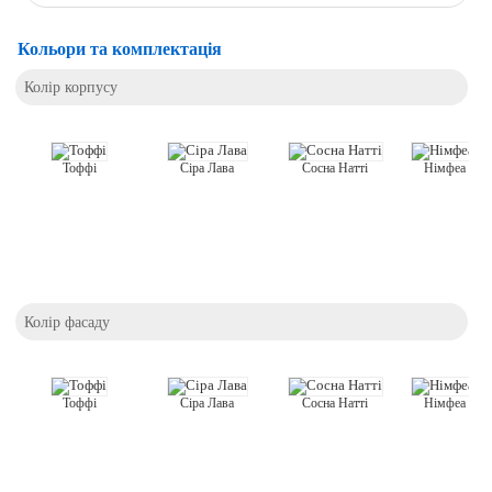
Кольори та комплектація
Колір корпусу
Тоффі
Сіра Лава
Сосна Натті
Німфеа Аль
Колір фасаду
Тоффі
Сіра Лава
Сосна Натті
Німфеа Аль