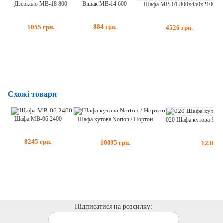
Вішак МВ-14 600
Дзеркало МВ-18 800
Шафа МВ-01 800х450х2100
884
грн.
1055
грн.
4526
грн.
Схожі товари
Шафа МВ-06 2400
Шафа кутова Norton / Нортон
8245
грн.
10095
грн.
12360
г
Підписатися на розсилку: