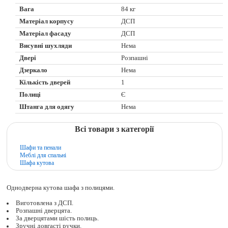
Вага
84 кг
Матеріал корпусу
ДСП
Матеріал фасаду
ДСП
Висувні шухляди
Нема
Двері
Розпашні
Дзеркало
Нема
Кількість дверей
1
Полиці
Є
Штанга для одягу
Нема
Всі товари з категорії
Шафи та пенали
Меблі для спальні
Шафа кутова
Однодверна кутова шафа з полицями.
Виготовлена з ДСП.
Розпашні дверцята.
За дверцятами шість полиць.
Зручні довгасті ручки.