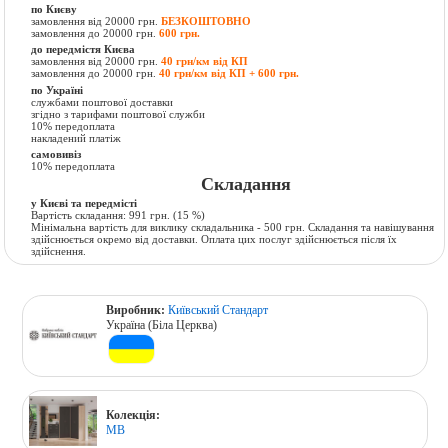
по Києву
замовлення від 20000 грн.
БЕЗКОШТОВНО
замовлення до 20000 грн.
600 грн.
до передмістя Києва
замовлення від 20000 грн.
40 грн/км від КП
замовлення до 20000 грн.
40 грн/км від КП + 600 грн.
по Україні
службами поштової доставки
згідно з тарифами поштової служби
10% передоплата
накладений платіж
самовивіз
10% передоплата
Складання
у Києві та передмісті
Вартість складання:
991 грн.
(15 %)
Мінімальна вартість для виклику складальника - 500 грн. Складання та навішування
здійснюється окремо від доставки. Оплата цих послуг здійснюється після їх
здійснення.
Виробник:
Київський Стандарт
Україна (Біла Церква)
Колекція:
МВ