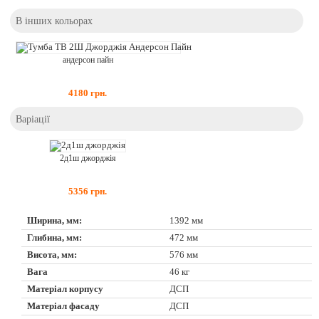
В інших кольорах
андерсон пайн
4180
грн.
Варіації
2д1ш джорджія
5356
грн.
Ширина, мм:
1392 мм
Глибина, мм:
472 мм
Висота, мм:
576 мм
Вага
46 кг
Матеріал корпусу
ДСП
Матеріал фасаду
ДСП