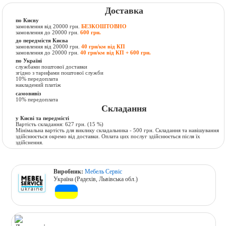
Доставка
по Києву
замовлення від 20000 грн.
БЕЗКОШТОВНО
замовлення до 20000 грн.
600 грн.
до передмістя Києва
замовлення від 20000 грн.
40 грн/км від КП
замовлення до 20000 грн.
40 грн/км від КП + 600 грн.
по Україні
службами поштової доставки
згідно з тарифами поштової служби
10% передоплата
накладений платіж
самовивіз
10% передоплата
Складання
у Києві та передмісті
Вартість складання:
627 грн.
(15 %)
Мінімальна вартість для виклику складальника - 500 грн. Складання та навішування
здійснюється окремо від доставки. Оплата цих послуг здійснюється після їх
здійснення.
Виробник:
Мебель Сервіс
Україна (Радехів, Львівська обл.)