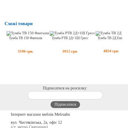
Схожі товари
Тумба ТВ 2Д Емілі
Тумба ТВ 150 Фантазія
Тумба РТВ 2Д+1Ш Гресс
4054
грн.
3196
грн.
3912
грн.
Підписатися на розсилку:
Інтернет магазин меблів Меблайн
вул. Чистяківська, 2а, офіс 12
(ст. метро Святошин)