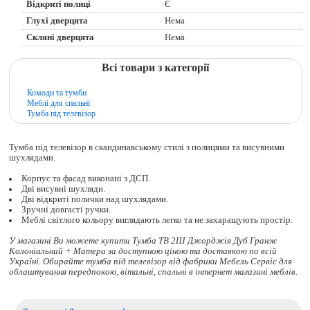
Відкриті полиці
Є
Глухі дверцята
Нема
Скляні дверцята
Нема
Всі товари з категорії
Комоди та тумби
Меблі для спальні
Тумба під телевізор
Тумба під телевізор в скандинавському стилі з полицями та висувними
шухлядами.
Корпус та фасад виконані з ДСП.
Дві висувні шухляди.
Дві відкриті полички над шухлядами.
Зручні довгасті ручки.
Меблі світлого кольору виглядають легко та не захаращують простір.
У магазині Ви можете купити Тумба ТВ 2Ш Джорджія Дуб Гранж
Колоніальний + Матера за доступною ціною та доставкою по всій
Україні. Обирайте
тумба під телевізор
від фабрики Мебель Сервіс для
облаштування передпокою, вітальні, спальні в інтернет магазині меблів.