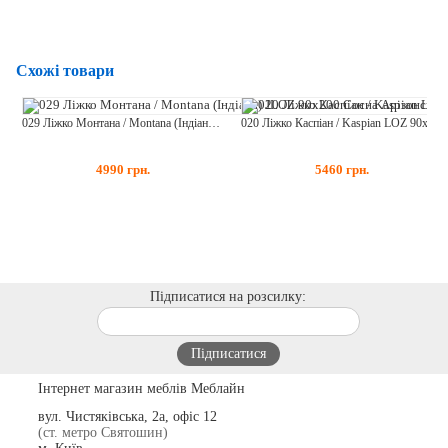
Схожі товари
029 Ліжко Монтана / Montana (Індіана) JLOZ 90х200 Сосна Арізонська
020 Ліжко Каспіан / Kaspian LOZ 90x200 Дуб Сонома
4990
грн.
5460
грн.
Підписатися на розсилку:
Інтернет магазин меблів Меблайн
вул. Чистяківська, 2а, офіс 12
(ст. метро Святошин)