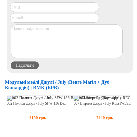
Модульні меблі Джулі / July (Венге Магія + Дуб
Конкордія) | ВМК (БРВ)
002 Полиця Джулі / July SFW 136 Венге Магія + Дуб Конкордія
007 Вітрина Джулі / July REG1W3SL/P Венге Магія + Дуб Конкордія
2150
грн.
7240
грн.