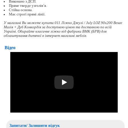
Виконано з ДСП.
Пряме тверде узголів’я.
Стійка основа.
Має строгі прямі лінії.
У магазині Ви можете купити 011 Ліжко Джулі / July LOZ 90х200 Венге
Магія + Дуб Конкордія за доступною ціною та доставкою по всій
Україні. Обирайте
класичне ліжко
від фабрики ВМК (БРВ) для
облаштування дитячої в інтернет магазині меблів.
Відео
Play
Запитати/ Залишити відгук