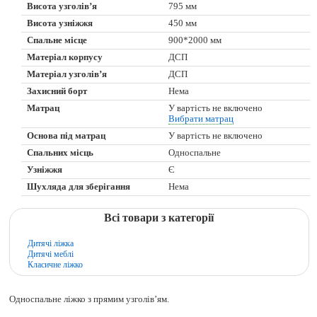
Висота узголів’я
795 мм
Висота узніжжя
450 мм
Спальне місце
900*2000 мм
Матеріал корпусу
ДСП
Матеріал узголів’я
ДСП
Захисний борт
Нема
Матрац
У вартість не включено
Вибрати матрац
Основа під матрац
У вартість не включено
Спальних місць
Односпальне
Узніжжя
Є
Шухляда для зберігання
Нема
Всі товари з категорії
Дитячі ліжка
Дитячі меблі
Класичне ліжко
Односпальне ліжко з прямим узголів’ям.