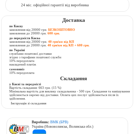
24 міс. офіційної гарантії від виробника
Доставка
по Києву
замовлення від 20000 грн.
БЕЗКОШТОВНО
замовлення до 20000 грн.
600 грн.
до передмістя Києва
замовлення від 20000 грн.
40 грн/км від КП
замовлення до 20000 грн.
40 грн/км від КП + 600 грн.
по Україні
службами поштової доставки
згідно з тарифами поштової служби
10% передоплата
накладений платіж
самовивіз
10% передоплата
Складання
у Києві та передмісті
Вартість складання:
663 грн.
(15 %)
Мінімальна вартість для виклику складальника - 500 грн. Складання та навішування
здійснюється окремо від доставки. Оплата цих послуг здійснюється після їх
здійснення.
Інструкція зі складання
Виробник:
ВМК (БРВ)
Україна (Нововолинськ, Волинська обл.)