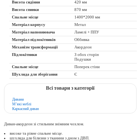
Висота сидіння
420 мм
Висота спинки
870 мм
Спальне місце
1400*2000 мм
Матеріал корпусу
Метал
Матеріал наповнювача
Ламелі + ППУ
Матеріал підлокітників
Оббивка
Механізм трансформації
Акордеон
Підлокітники
З обох сторін
Подушки
Спальне місце
Поперек стіни
Шухляда для зберігання
Є
Всі товари з категорії
Дивани
М’які меблі
Каркасний диван
Диван-акордеон зі стильним знімним чохлом.
високе та рівне спальне місце.
шухляда для білизни з тканини з дном з ДВП.