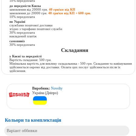
10% передоплата
до передмістя Києва
замовлення від 20000 грн.
40 грн/км від КП
замовлення до 20000 грн.
40 грн/км від КП + 600 грн.
10% передоплата
по Україні
службами поштової доставки
згідно з тарифами поштової служби
30% передоплата
накладений платіж
самовивіз
30% передоплата
Складання
у Києві та передмісті
Вартість складання: 500 грн.
Мінімальна вартість для виклику складальника - 500 грн. Складання та навішування
здійснюється окремо від доставки. Оплата цих послуг здійснюється після їх
здійснення.
Виробник:
Novelty
Україна (Дніпро)
Кольори та комплектація
Варіант оббивки