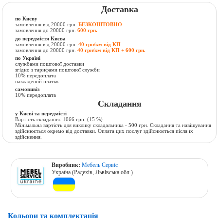
Доставка
по Києву
замовлення від 20000 грн.
БЕЗКОШТОВНО
замовлення до 20000 грн.
600 грн.
до передмістя Києва
замовлення від 20000 грн.
40 грн/км від КП
замовлення до 20000 грн.
40 грн/км від КП + 600 грн.
по Україні
службами поштової доставки
згідно з тарифами поштової служби
10% передоплата
накладений платіж
самовивіз
10% передоплата
Складання
у Києві та передмісті
Вартість складання:
1066 грн.
(15 %)
Мінімальна вартість для виклику складальника - 500 грн. Складання та навішування
здійснюється окремо від доставки. Оплата цих послуг здійснюється після їх
здійснення.
Виробник:
Мебель Сервіс
Україна (Радехів, Львівська обл.)
Кольори та комплектація