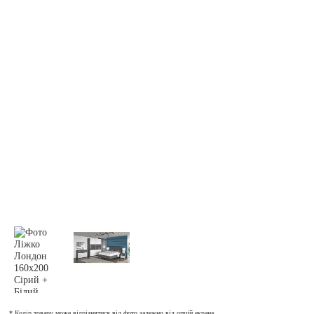
* Колір товару може відрізнятися від фото залежно від опцій екрана.