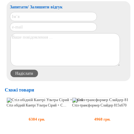
Запитати/ Залишити відгук
Схожі товари
Стіл обідній Кантрі Ультра Сірий + Сірий
Стіл-трансформер Слайдер 815x670 Венге + Дуб Клондайк
6384
грн.
4968
грн.