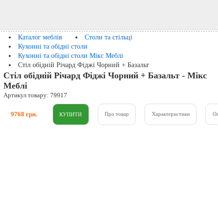
Каталог меблів
Столи та стільці
Кухонні та обідні столи
Кухонні та обідні столи Мікс Меблі
Стіл обідній Річард Фіджі Чорний + Базальт
Стіл обідній Річард Фіджі Чорний + Базальт - Мікс
Меблі
Артикул товару: 79917
9768 грн.
Про товар
Характеристики
О