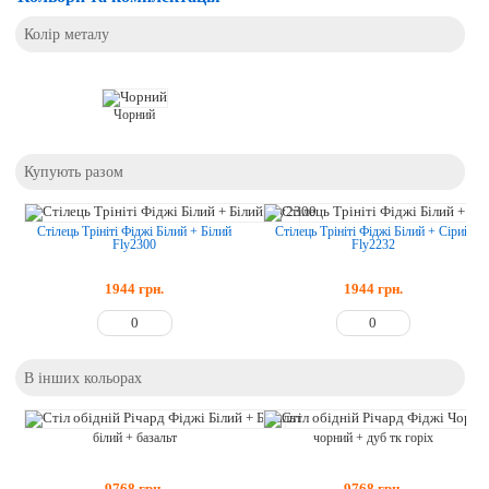
Колір металу
Чорний
Купують разом
Стілець Трініті Фіджі Білий + Білий
Стілець Трініті Фіджі Білий + Сірий
Fly2300
Fly2232
1944
грн.
1944
грн.
В інших кольорах
білий + базальт
чорний + дуб тк горіх