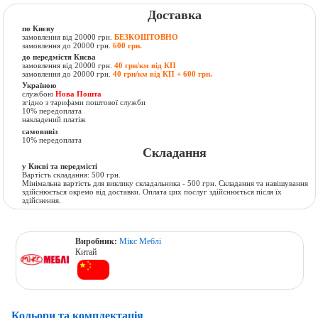
Доставка
по Києву
замовлення від 20000 грн.
БЕЗКОШТОВНО
замовлення до 20000 грн.
600 грн.
до передмістя Києва
замовлення від 20000 грн.
40 грн/км від КП
замовлення до 20000 грн.
40 грн/км від КП + 600 грн.
Україною
службою
Нова Пошта
згідно з тарифами поштової служби
10% передоплата
накладений платіж
самовивіз
10% передоплата
Складання
у Києві та передмісті
Вартість складання: 500 грн.
Мінімальна вартість для виклику складальника - 500 грн. Складання та навішування
здійснюється окремо від доставки. Оплата цих послуг здійснюється після їх
здійснення.
Виробник:
Мікс Меблі
Китай
Кольори та комплектація