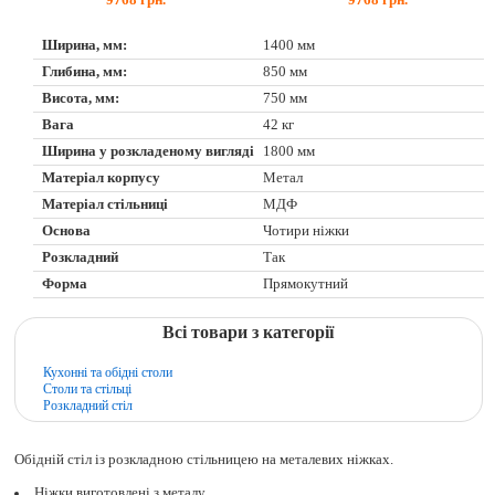
9768
грн.
9768
грн.
Ширина, мм:
1400 мм
Глибина, мм:
850 мм
Висота, мм:
750 мм
Вага
42 кг
Ширина у розкладеному вигляді
1800 мм
Матеріал корпусу
Метал
Матеріал стільниці
МДФ
Основа
Чотири ніжки
Розкладний
Так
Форма
Прямокутний
Всі товари з категорії
Кухонні та обідні столи
Столи та стільці
Розкладний стіл
Обідній стіл із розкладною стільницею на металевих ніжках.
Ніжки виготовлені з металу