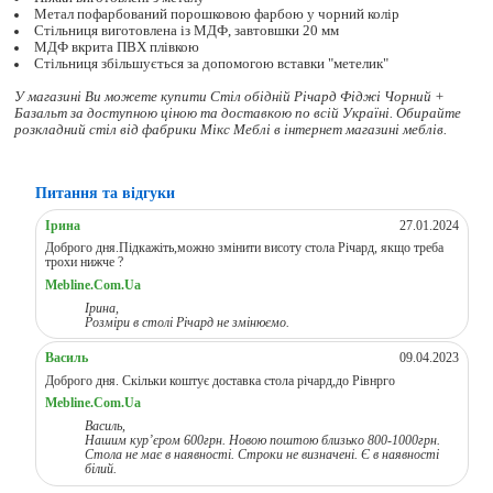
Метал пофарбований порошковою фарбою у чорний колір
Стільниця виготовлена із МДФ, завтовшки 20 мм
МДФ вкрита ПВХ плівкою
Стільниця збільшується за допомогою вставки "метелик"
У магазині Ви можете купити Стіл обідній Річард Фіджі Чорний +
Базальт за доступною ціною та доставкою по всій Україні. Обирайте
розкладний стіл
від фабрики Мікс Меблі в інтернет магазині меблів.
Питання та відгуки
Ірина
27.01.2024
Доброго дня.Підкажіть,можно змінити висоту стола Річард, якщо треба
трохи нижче ?
Mebline.Com.Ua
Ірина,
Розміри в столі Річард не змінюємо.
Василь
09.04.2023
Доброго дня. Скільки коштує доставка стола річард,до Рівнрго
Mebline.Com.Ua
Василь,
Нашим кур’єром 600грн. Новою поштою близько 800-1000грн.
Стола не має в наявності. Строки не визначені. Є в наявності
білий.