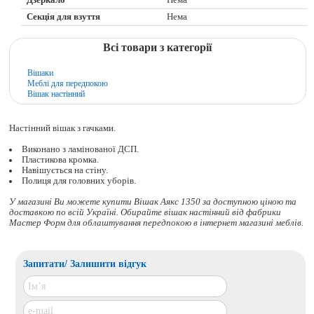
Секція для взуття
Нема
Всі товари з категорії
Вішаки
Меблі для передпокою
Вішак настінний
Настінний вішак з гачками.
Виконано з ламінованої ДСП.
Пластикова кромка.
Навішується на стіну.
Полиця для головних уборів.
У магазині Ви можете купити Вішак Аякс 1350 за доступною ціною та
доставкою по всій Україні. Обирайте
вішак настінний
від фабрики
Мастер Форм для облаштування передпокою в інтернет магазині меблів.
Запитати/ Залишити відгук