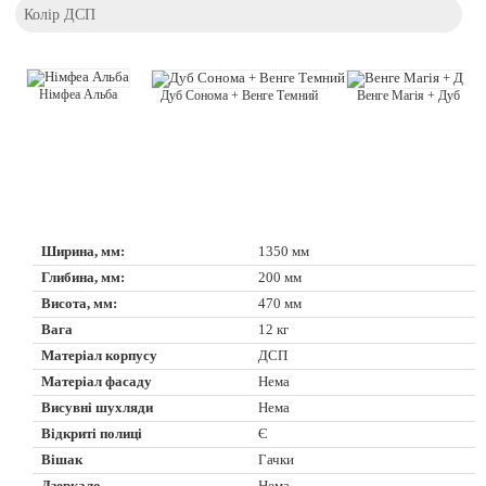
Колір ДСП
Німфеа Альба
Дуб Сонома + Венге Темний
Венге Магія + Дуб Кра
Ширина, мм:
1350 мм
Глибина, мм:
200 мм
Висота, мм:
470 мм
Вага
12 кг
Матеріал корпусу
ДСП
Матеріал фасаду
Нема
Висувні шухляди
Нема
Відкриті полиці
Є
Вішак
Гачки
Дзеркало
Нема