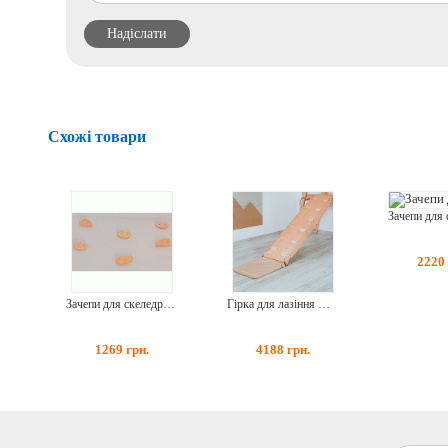
Схожі товари
2220
Зачепи для скеледрому камінців 6 шт (AAVD001)
Гірка для лазіння Натуральний (AAUW001)
1269
грн.
4188
грн.