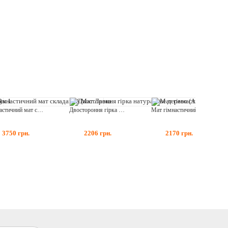
Гімнастичний мат складаний Мат Лавка
Двостороння гірка натуральне дерево (AAEG001)
Мат гімнастичний Мат 120х100
3750
грн.
2206
грн.
2170
грн.