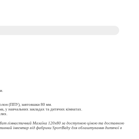
и.
лон (ППУ), завтовшки 80 мм.
, у навчальних закладах та дитячих кімнатах.
слих.
Мат гімнастичний Мазаїка 120х80 за доступною ціною та доставкою
тивний інвентар
від фабрики SportBaby для облаштування дитячої в