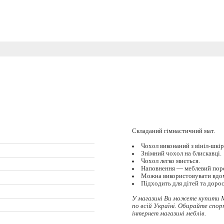
Складаний гімнастичний мат.
Чохол виконаний з вініл-шкір
Знімний чохол на блискавці.
Чохол легко миється.
Наповнення — меблевий поро
Можна використовувати вдома
Підходить для дітей та доро
У магазині Ви можете купити 
по всій Україні. Обирайте
спор
інтернет магазині меблів.