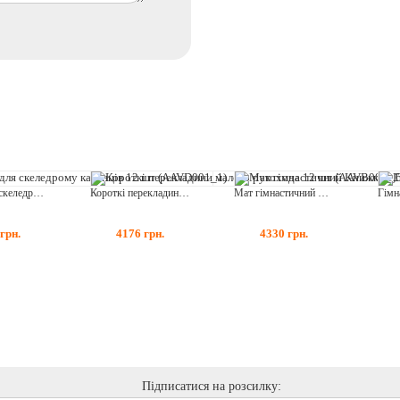
Зачепи для скеледрому камінців 12 шт (AAVD001_1)
Короткі перекладини малого рукохода 12 шт (AAVB001_1)
Мат гімнастичний Книжка 1,6 х 1
грн.
4176
грн.
4330
грн.
Підписатися на розсилку: