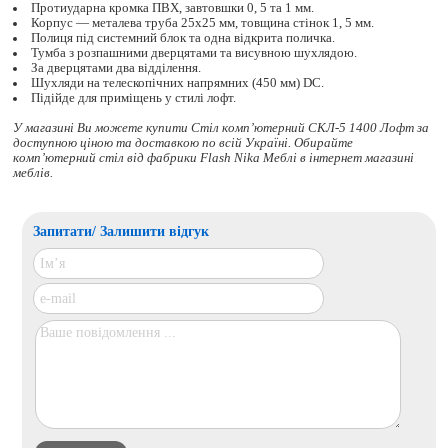
Протиударна кромка ПВХ, завтовшки 0, 5 та 1 мм.
Корпус — металева труба 25х25 мм, товщина стінок 1, 5 мм.
Полиця під системний блок та одна відкрита поличка.
Тумба з розпашними дверцятами та висувною шухлядою.
За дверцятами два відділення.
Шухляди на телескопічних напрямних (450 мм) DC.
Підійде для приміщень у стилі лофт.
У магазині Ви можете купити Стіл комп’ютерний СКЛ-5 1400 Лофт за
доступною ціною та доставкою по всій Україні. Обирайте
комп’ютерний стіл
від фабрики Flash Nika Меблі в інтернет магазині
меблів.
Запитати/ Залишити відгук