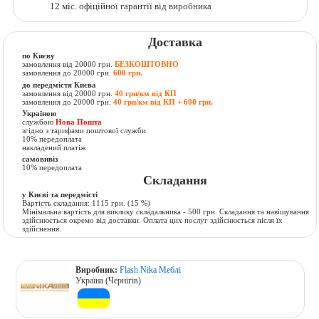
12 міс. офіційної гарантії від виробника
Доставка
по Києву
замовлення від 20000 грн.
БЕЗКОШТОВНО
замовлення до 20000 грн.
600 грн.
до передмістя Києва
замовлення від 20000 грн.
40 грн/км від КП
замовлення до 20000 грн.
40 грн/км від КП + 600 грн.
Україною
службою
Нова Пошта
згідно з тарифами поштової служби
10% передоплата
накладений платіж
самовивіз
10% передоплата
Складання
у Києві та передмісті
Вартість складання:
1115 грн.
(15 %)
Мінімальна вартість для виклику складальника - 500 грн. Складання та навішування
здійснюється окремо від доставки. Оплата цих послуг здійснюється після їх
здійснення.
Виробник:
Flash Nika Меблі
Україна (Чернігів)