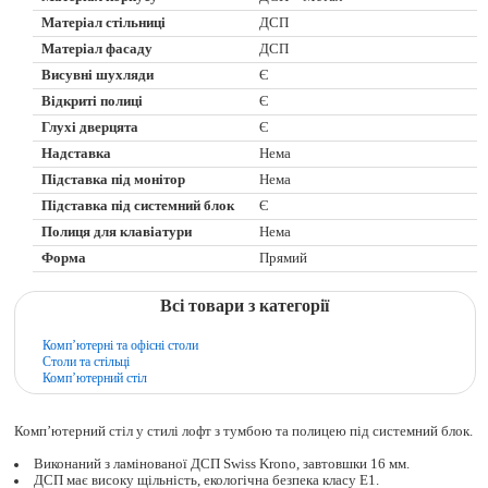
Матеріал стільниці
ДСП
Матеріал фасаду
ДСП
Висувні шухляди
Є
Відкриті полиці
Є
Глухі дверцята
Є
Надставка
Нема
Підставка під монітор
Нема
Підставка під системний блок
Є
Полиця для клавіатури
Нема
Форма
Прямий
Всі товари з категорії
Комп’ютерні та офісні столи
Столи та стільці
Комп’ютерний стіл
Комп’ютерний стіл у стилі лофт з тумбою та полицею під системний блок.
Виконаний з ламінованої ДСП Swiss Krono, завтовшки 16 мм.
ДСП має високу щільність, екологічна безпека класу Е1.