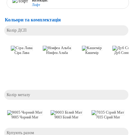
Колекція:
Лофт
Кольори та комплектація
Колір ДСП
Кашемір
Сіра Лава
Німфеа Альба
Дуб Сонома 
Колір металу
9003 Білий Мат
7035 Сірий Мат
9005 Чорний Мат
Купують разом