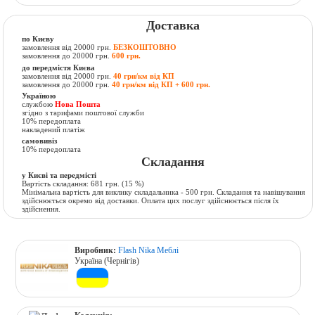
Доставка
по Києву
замовлення від 20000 грн.
БЕЗКОШТОВНО
замовлення до 20000 грн.
600 грн.
до передмістя Києва
замовлення від 20000 грн.
40 грн/км від КП
замовлення до 20000 грн.
40 грн/км від КП + 600 грн.
Україною
службою
Нова Пошта
згідно з тарифами поштової служби
10% передоплата
накладений платіж
самовивіз
10% передоплата
Складання
у Києві та передмісті
Вартість складання:
681 грн.
(15 %)
Мінімальна вартість для виклику складальника - 500 грн. Складання та навішування
здійснюється окремо від доставки. Оплата цих послуг здійснюється після їх
здійснення.
Виробник:
Flash Nika Меблі
Україна (Чернігів)