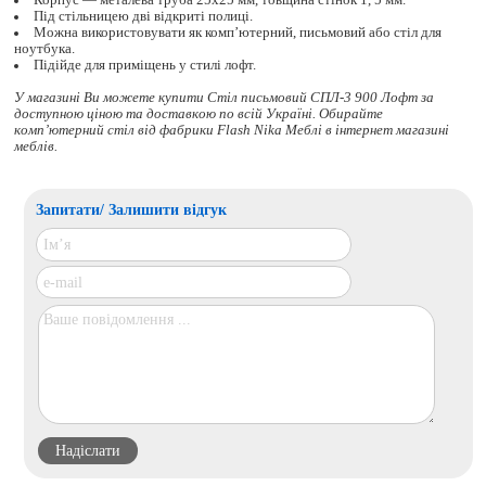
Корпус — металева труба 25х25 мм, товщина стінок 1, 5 мм.
Під стільницею дві відкриті полиці.
Можна використовувати як комп’ютерний, письмовий або стіл для
ноутбука.
Підійде для приміщень у стилі лофт.
У магазині Ви можете купити Стіл письмовий СПЛ-3 900 Лофт за
доступною ціною та доставкою по всій Україні. Обирайте
комп’ютерний стіл
від фабрики Flash Nika Меблі в інтернет магазині
меблів.
Запитати/ Залишити відгук