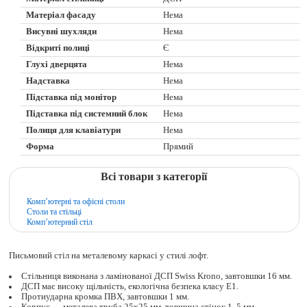
Матеріал фасаду
Нема
Висувні шухляди
Нема
Відкриті полиці
Є
Глухі дверцята
Нема
Надставка
Нема
Підставка під монітор
Нема
Підставка під системний блок
Нема
Полиця для клавіатури
Нема
Форма
Прямий
Всі товари з категорії
Комп’ютерні та офісні столи
Столи та стільці
Комп’ютерний стіл
Письмовий стіл на металевому каркасі у стилі лофт.
Стільниця виконана з ламінованої ДСП Swiss Krono, завтовшки 16 мм.
ДСП має високу щільність, екологічна безпека класу Е1.
Протиударна кромка ПВХ, завтовшки 1 мм.