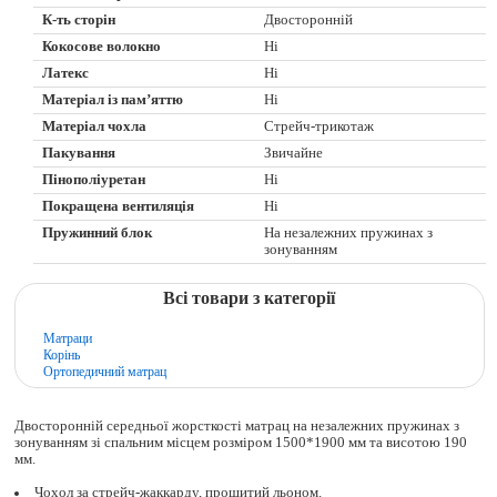
К-ть сторін
Двосторонній
Кокосове волокно
Ні
Латекс
Ні
Матеріал із пам’яттю
Ні
Матеріал чохла
Стрейч-трикотаж
Пакування
Звичайне
Пінополіуретан
Ні
Покращена вентиляція
Ні
Пружинний блок
На незалежних пружинах з
зонуванням
Всі товари з категорії
Матраци
Корінь
Ортопедичний матрац
Двосторонній середньої жорсткості матрац на незалежних пружинах з
зонуванням зі спальним місцем розміром 1500*1900 мм та висотою 190
мм.
Чохол за стрейч-жаккарду, прошитий льоном.