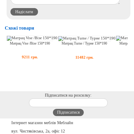
Схожі товари
Матрац Vise /Візе 150*190
Матрац M
Матрац Turne / Турне 150*190
9211
грн.
11482
грн.
Підписатися на розсилку:
Інтернет магазин меблів Меблайн
вул. Чистяківська, 2а, офіс 12