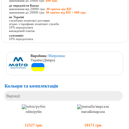
замовлення до 20000 грн.
600 грн.
до передмістя Києва
замовлення від 20000 грн.
40 грн/км від КП
замовлення до 20000 грн.
40 грн/км від КП + 600 грн.
по Україні
службами поштової доставки
згідно з тарифами поштової служби
10% передоплата
накладений платіж
самовивіз
10% передоплата
Виробник:
Матролюкс
Україна (Дніпро)
Кольори та комплектація
Варіації
rubin/рубін
marsalla/марсала
12527
грн.
10171
грн.