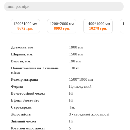
Інші розміри
1200*1900 мм
1200*2000 мм
1400*1900 мм
140
8672 грн.
8993 грн.
10278 грн.
10
Довжина, мм:
1900 мм
Ширина, мм:
1500 мм
Висота, мм:
190 мм
Навантаження на 1 спальне
130 кг
місце
Розмір матраца
1500*1900 мм
Форма
Прямокутний
Вологостікий чохол
Ні
Ефект Зима-літо
Ні
Єврокаркас
Так
Жорсткість
3 - середньої жорсткості
Знімний чохол
Ні
К-ть зон жорсткості
5