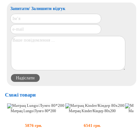
Запитати/ Залишити відгук
Схожі товари
Матрац Lungo/Лунго 80*200
Матрац
Матрац Kinder/Кіндер 80х200
5876
грн.
6541
грн.