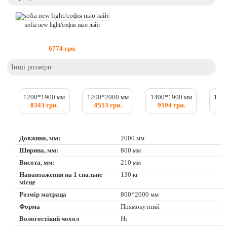
sofia new light/софія нью лайт
6774
грн.
Інші розміри
1200*1900 мм
1200*2000 мм
1400*1900 мм
140
8343 грн.
8553 грн.
9594 грн.
9
Довжина, мм:
2000 мм
Ширина, мм:
800 мм
Висота, мм:
210 мм
Навантаження на 1 спальне
130 кг
місце
Розмір матраца
800*2000 мм
Форма
Прямокутний
Вологостікий чохол
Ні