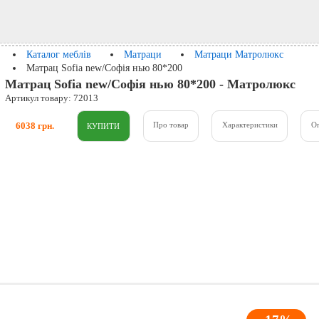
Каталог меблів
Матраци
Матраци Матролюкс
Матрац Sofia new/Софія нью 80*200
Матрац Sofia new/Софія нью 80*200 - Матролюкс
Артикул товару: 72013
6038 грн.
Про товар
Характеристики
О