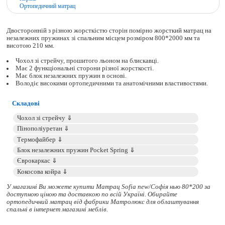
Ортопедичний матрац
Двосторонній з різною жорсткістю сторін помірно жорсткий матрац на
незалежних пружинах зі спальним місцем розміром 800*2000 мм та
висотою 210 мм.
Чохол зі стрейчу, прошитого льоном на блискавці.
Має 2 функціональні сторони різної жорсткості.
Має блок незалежних пружин в основі.
Володіє високими ортопедичними та анатомічними властивостями.
Складові
У магазині Ви можете купити Матрац Sofia new/Софія нью 80*200 за
доступною ціною та доставкою по всій Україні. Обирайте
ортопедичний матрац
від фабрики Матролюкс для облаштування
спальні в інтернет магазині меблів.