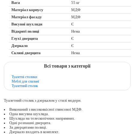
Вага
55 кг
Матеріал корпусу
МДФ
Матеріал фасаду
МДФ
Висувні шухляди
Є
Відкриті полиці
Нема
Глухі дверцята
Є
Дзеркало
Є
Скляні дверцята
Нема
Всі товари з категорії
Туалетні столики
Меблі для спальні
Туалетний столик
Туалетний столик з дзеркалом у стилі модерн.
Виконаний з високоякісної глянсової МДФ.
Одна висувна шухляда.
Шухляда на телескопічних напрямних.
Одні розпашні дверцята.
За дверцятами полиці.
Дзеркало входить в комплект.