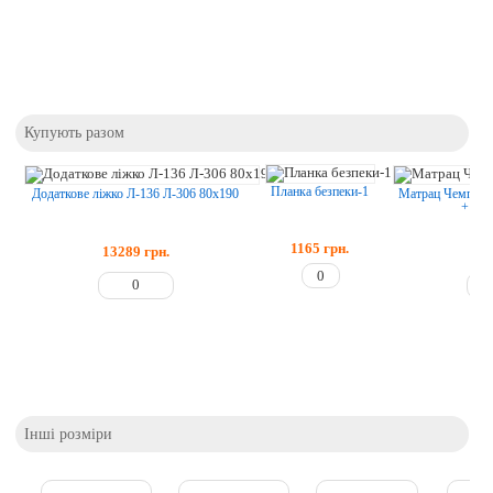
Купують разом
Планка безпеки-1
Додаткове ліжко Л-136 Л-306 80x190
Матрац Чемпіон T
+ Coc
1165
грн.
13289
грн.
46
Інші розміри