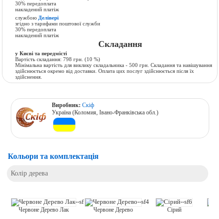
30% передоплата
накладений платіж
службою
Делівері
згідно з тарифами поштової служби
30% передоплата
накладений платіж
Складання
у Києві та передмісті
Вартість складання:
798 грн.
(10 %)
Мінімальна вартість для виклику складальника - 500 грн. Складання та навішування
здійснюється окремо від доставки. Оплата цих послуг здійснюється після їх
здійснення.
Виробник:
Скіф
Україна (Коломия, Івано-Франківська обл.)
Кольори та комплектація
Колір дерева
Сірий
Червоне Дерево
Н
Червоне Дерево Лак