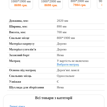
800*2000 мм
900*
1000*1900 мм
1000*2000 мм
7984 грн.
829
8698 грн.
8698 грн.
Довжина, мм:
2020 мм
Ширина, мм:
890 мм
Висота, мм:
700 мм
Спальне місце
800*1900 мм
Матеріал корпусу
Дерево
Матеріал узголів’я
Дерево
Захисний борт
Нема
Матрац
У вартість не включено
Вибрати матрац
Основа під матрац
Дерев’яні ламелі
Спальних місць
Односпальне
Узніжжя
Є
Шухляда для зберігання
Нема
Всі товари з категорії
Дитячі ліжка