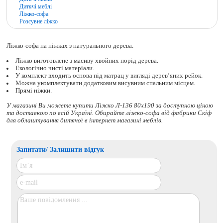
Дитячі меблі
Ліжко-софа
Розсувне ліжко
Ліжко-софа на ніжках з натурального дерева.
Ліжко виготовлене з масиву хвойних порід дерева.
Екологічно чисті матеріали.
У комплект входить основа під матрац у вигляді дерев’яних рейок.
Можна укомплектувати додатковим висувним спальним місцем.
Прямі ніжки.
У магазині Ви можете купити Ліжко Л-136 80x190 за доступною ціною
та доставкою по всій Україні. Обирайте
ліжко-софа
від фабрики Скіф
для облаштування дитячої в інтернет магазині меблів.
Запитати/ Залишити відгук