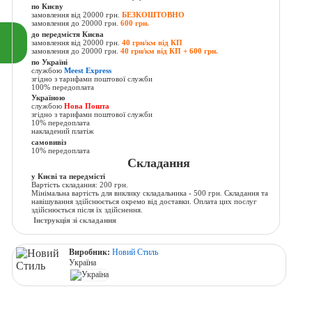
по Києву
замовлення від 20000 грн.
БЕЗКОШТОВНО
замовлення до 20000 грн.
600 грн.
до передмістя Києва
замовлення від 20000 грн.
40 грн/км від КП
замовлення до 20000 грн.
40 грн/км від КП + 600 грн.
по Україні
службою
Meest Express
згідно з тарифами поштової служби
100% передоплата
Україною
службою
Нова Пошта
згідно з тарифами поштової служби
10% передоплата
накладений платіж
самовивіз
10% передоплата
Складання
у Києві та передмісті
Вартість складання: 200 грн.
Мінімальна вартість для виклику складальника - 500 грн. Складання та
навішування здійснюється окремо від доставки. Оплата цих послуг
здійснюється після їх здійснення.
Інструкція зі складання
Виробник:
Новий Стиль
Україна