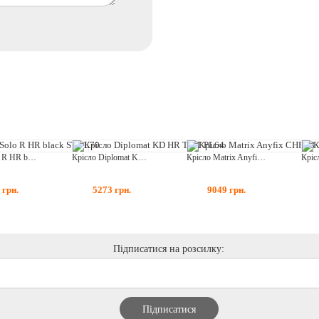
Крісло Solo R HR black ST PL70
Крісло Diplomat KD HR TILT PL64
Крісло Matrix Anyfix CHR68
5
грн.
5273
грн.
9049
грн.
Підписатися на розсилку: