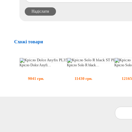
Схожі товари
Крісло Dolce Anyfix PL35
Крісло Solo R black ST PL70
9041
грн.
11430
грн.
1216