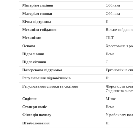
Матеріал сидіння
Оббивка
Матеріал спинки
Оббивка
Бічна підтримка
Є
Механізм гойдання
Вільне гойданн
Механізми
TILT
Основа
Хрестовина з р
Підголівник
Нема
Підлокітники
Є
Поперекова підтримка
Ергономічна сп
Регулювання підлокітників
Ні
Регулювання спинки та сидіння
Жорсткість кач
Сидіння за вис
Сидіння
М’яке
Стопери коліс
Нема
Фіксація нахилу
У робочому по
Штабелювання
Ні