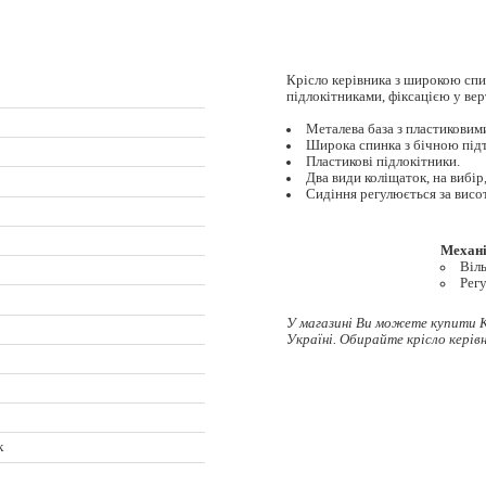
Крісло керівника з широкою сп
підлокітниками, фіксацією у ве
Металева база з пластиковим
Широка спинка з бічною під
Пластикові підлокітники.
Два види коліщаток, на вибір
Сидіння регулюється за висо
Механ
Віл
Рег
У магазині Ви можете купити К
Україні. Обирайте
крісло керів
к