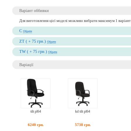
Варіант оббивки
Для виготовлення цієї моделі можливо вибрати максимум 1 варіант
C
Обрати
ZT ( + 75 грн.)
Обрати
TW ( + 75 грн.)
Обрати
Варіації
tilt pl64
kd tilt pl64
6240
грн.
5738
грн.