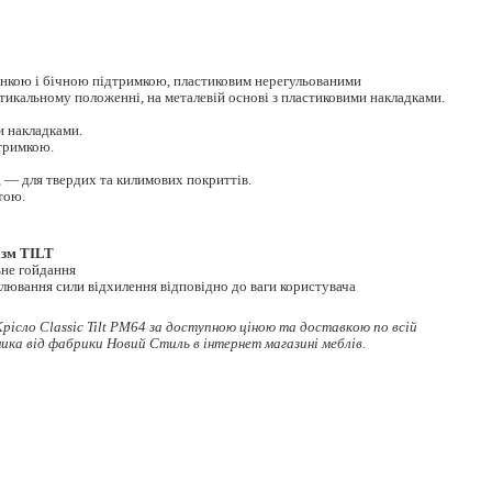
инкою і бічною підтримкою, пластиковим нерегульованими
ртикальному положенні, на металевій основі з пластиковими накладками.
и накладками.
тримкою.
, — для твердих та килимових покриттів.
тою.
ізм TILT
ьне гойдання
улювання сили відхилення відповідно до ваги користувача
рісло Classic Tilt PM64 за доступною ціною та доставкою по всій
ника
від фабрики Новий Стиль в інтернет магазині меблів.