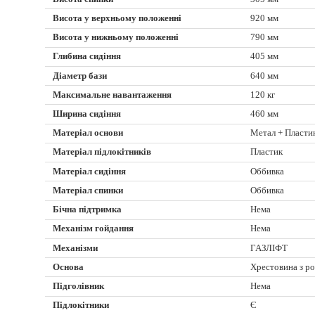
Висота у верхньому положенні
920 мм
Висота у нижньому положенні
790 мм
Глибина сидіння
405 мм
Діаметр бази
640 мм
Максимальне навантаження
120 кг
Ширина сидіння
460 мм
Матеріал основи
Метал + Пласти
Матеріал підлокітників
Пластик
Матеріал сидіння
Оббивка
Матеріал спинки
Оббивка
Бічна підтримка
Нема
Механізм гойдання
Нема
Механізми
ГАЗЛІФТ
Основа
Хрестовина з р
Підголівник
Нема
Підлокітники
Є