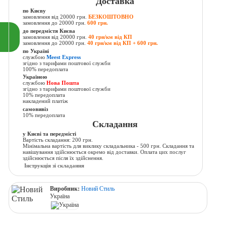
Доставка
по Києву
замовлення від 20000 грн.
БЕЗКОШТОВНО
замовлення до 20000 грн.
600 грн.
до передмістя Києва
замовлення від 20000 грн.
40 грн/км від КП
замовлення до 20000 грн.
40 грн/км від КП + 600 грн.
по Україні
службою
Meest Express
згідно з тарифами поштової служби
100% передоплата
Україною
службою
Нова Пошта
згідно з тарифами поштової служби
10% передоплата
накладений платіж
самовивіз
10% передоплата
Складання
у Києві та передмісті
Вартість складання: 200 грн.
Мінімальна вартість для виклику складальника - 500 грн. Складання та
навішування здійснюється окремо від доставки. Оплата цих послуг
здійснюється після їх здійснення.
Інструкція зі складання
Виробник:
Новий Стиль
Україна