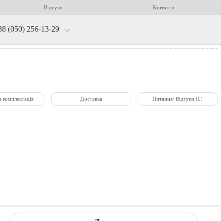
Відгуки
Контакти
38 (050) 256-13-29
а комплектація
Доставка
Питання/ Відгуки (0)