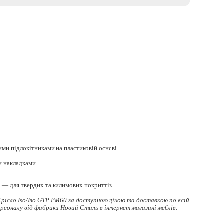
ими підлокітниками на пластиковій основі.
и накладками.
, — для твердих та килимових покриттів.
рісло Iso/Ізо GTP PM60 за доступною ціною та доставкою по всій
ерсоналу
від фабрики Новий Стиль в інтернет магазині меблів.