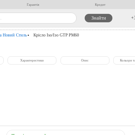
Гарантія
Кредит
+
ла Новий Стиль
Крісло Iso/Ізо GTP PM60
Характеристики
Опис
Кольори т