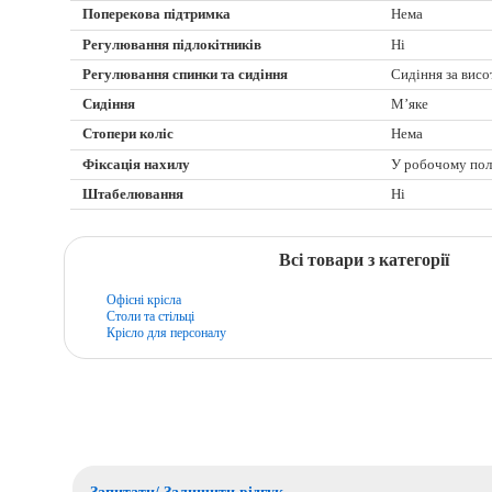
Поперекова підтримка
Нема
Регулювання підлокітників
Ні
Регулювання спинки та сидіння
Сидіння за вис
Сидіння
М’яке
Стопери коліс
Нема
Фіксація нахилу
У робочому по
Штабелювання
Ні
Всі товари з категорії
Офісні крісла
Столи та стільці
Крісло для персоналу
Запитати/ Залишити відгук