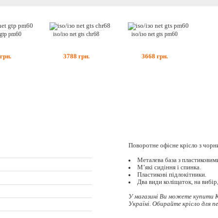
t gtp pm60
iso/ізо net gts chr68
iso/ізо net gts pm60
грн.
3788
грн.
3668
грн.
Поворотне офісне крісло з чорн
Металева база з пластиковим
М’які сидіння і спинка.
Пластикові підлокітники.
Два види коліщаток, на вибір
У магазині Ви можете купити К
Україні. Обирайте
крісло для п