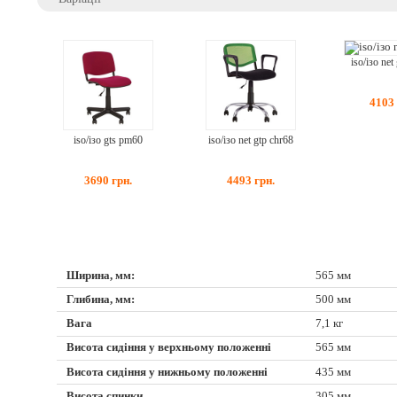
iso/ізо ne
4103
iso/ізо gts pm60
iso/ізо net gtp chr68
3690
грн.
4493
грн.
Ширина, мм:
565 мм
Глибина, мм:
500 мм
Вага
7,1 кг
Висота сидіння у верхньому положенні
565 мм
Висота сидіння у нижньому положенні
435 мм
Висота спинки
305 мм