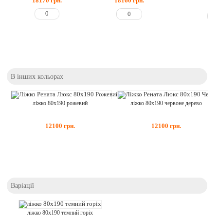
18170
грн.
18160
грн.
66
В інших кольорах
ліжко 80x190 рожевий
ліжко 80x190 червоне дерево
12100
грн.
12100
грн.
Варіації
ліжко 80x190 темний горіх