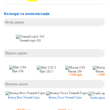
Кольори та комплектація
Колір дерева
Темний горіх 101
Варіант дерева
Щит 2Л4
Щит 2Л2.5
Масив 2Л4
Масив 2Л2
+ 1210 грн.
+ 1210 грн
Купують разом
Комод Вега Темний Горіх
Комод Тесса Темний Горіх
Тумба приліжко