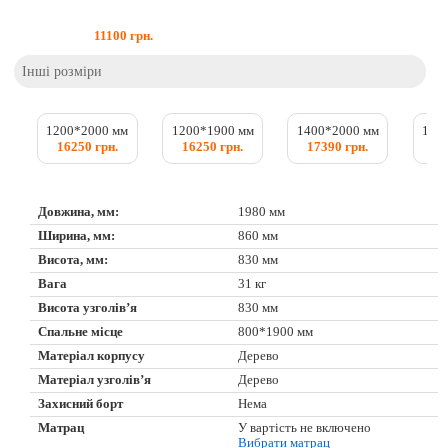
11100
грн.
Інші розміри
1200*2000 мм
1200*1900 мм
1400*2000 мм
140
16250 грн.
16250 грн.
17390 грн.
17
Довжина, мм:
1980 мм
Ширина, мм:
860 мм
Висота, мм:
830 мм
Вага
31 кг
Висота узголів’я
830 мм
Спальне місце
800*1900 мм
Матеріал корпусу
Дерево
Матеріал узголів’я
Дерево
Захисний борт
Нема
Матрац
У вартість не включено
Вибрати матрац