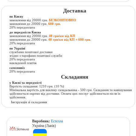
Доставка
по Києву
замовлення від 20000 грн.
БЕЗКОШТОВНО
замовлення до 20000 грн.
600 грн.
20% передоплата
до передмістя Києва
замовлення від 20000 грн.
40 грн/км від КП
замовлення до 20000 грн.
40 грн/км від КП + 600 грн.
20% передоплата
по Україні
службами поштової доставки
згідно з тарифами поштової служби
20% передоплата
накладений платіж
самовивіз
20% передоплата
Складання
у Києві та передмісті
Вартість складання:
1210 грн.
(10 %)
Мінімальна вартість для виклику складальника - 500 грн. Складання та навішування
здійснюється окремо від доставки. Оплата цих послуг здійснюється після їх
здійснення.
Інструкція зі складання
Виробник:
Естелла
Україна (Львів)