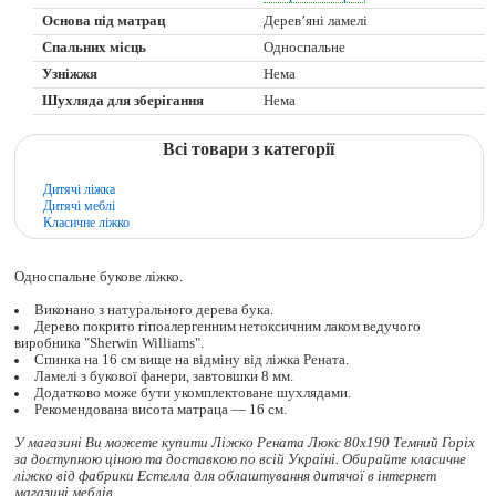
Основа під матрац
Дерев’яні ламелі
Спальних місць
Односпальне
Узніжжя
Нема
Шухляда для зберігання
Нема
Всі товари з категорії
Дитячі ліжка
Дитячі меблі
Класичне ліжко
Односпальне букове ліжко.
Виконано з натурального дерева бука.
Дерево покрито гіпоалергенним нетоксичним лаком ведучого
виробника "Sherwin Williams".
Спинка на 16 см вище на відміну від ліжка Рената.
Ламелі з букової фанери, завтовшки 8 мм.
Додатково може бути укомплектоване шухлядами.
Рекомендована висота матраца — 16 см.
У магазині Ви можете купити Ліжко Рената Люкс 80x190 Темний Горіх
за доступною ціною та доставкою по всій Україні. Обирайте
класичне
ліжко
від фабрики Естелла для облаштування дитячої в інтернет
магазині меблів.