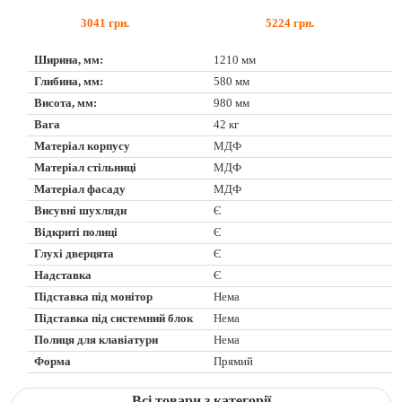
3041
грн.
5224
грн.
Ширина, мм:
1210 мм
Глибина, мм:
580 мм
Висота, мм:
980 мм
Вага
42 кг
Матеріал корпусу
МДФ
Матеріал стільниці
МДФ
Матеріал фасаду
МДФ
Висувні шухляди
Є
Відкриті полиці
Є
Глухі дверцята
Є
Надставка
Є
Підставка під монітор
Нема
Підставка під системний блок
Нема
Полиця для клавіатури
Нема
Форма
Прямий
Всі товари з категорії