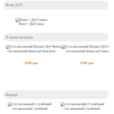
Колір ДСП
Венге + Дуб Самоа
В інших кольорах
стіл письмовий пінокіо дуб флагшток
стіл письмовий пінокіо дуб самоа
2930
грн.
3766
грн.
Варіації
стіл письмовий 1-тумбовий
стіл письмовий 2-тумбовий