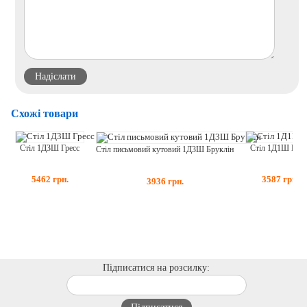
Схожі товари
Стіл 1Д3Ш Гресс
Стіл 1Д1Ш Грес
Стіл письмовий кутовий 1Д3Ш Бруклін
5462
грн.
3587
грн.
3936
грн.
Підписатися на розсилку: