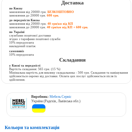
Доставка
по Києву
замовлення від 20000 грн.
БЕЗКОШТОВНО
замовлення до 20000 грн.
600 грн.
до передмістя Києва
замовлення від 20000 грн.
40 грн/км від КП
замовлення до 20000 грн.
40 грн/км від КП + 600 грн.
по Україні
службами поштової доставки
згідно з тарифами поштової служби
10% передоплата
накладений платіж
самовивіз
10% передоплата
Складання
у Києві та передмісті
Вартість складання:
565 грн.
(15 %)
Мінімальна вартість для виклику складальника - 500 грн. Складання та навішування
здійснюється окремо від доставки. Оплата цих послуг здійснюється після їх
здійснення.
Виробник:
Мебель Сервіс
Україна (Радехів, Львівська обл.)
Кольори та комплектація