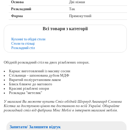
Основа
Дві ніжки
Розкладний
Так
Форма
Прямокутний
Всі товари з категорії
Кухонні та обідні столи
Столи та стільці
Розкладний стіл
Обідній розкладний стіл на двох різьблених опорах.
Каркас виготовлений із масиву сосни
Стільниця – шпонована дубом МДФ
Вкритий поліуретановим лаком
Блиск ближче до матового
Красиві різьблені опори
Розкладка "метелик"
У магазині Ви можете купити Стіл обідній Шервуд Авангард Слонова
Кістка за доступною ціною та доставкою по всій Україні. Обирайте
розкладний стіл
від фабрики Мікс Меблі в інтернет магазині меблів.
Запитати/ Залишити відгук