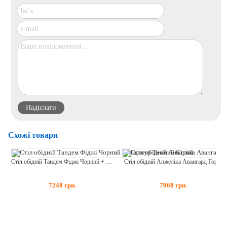
Схожі товари
Стіл обідній Тандем Фіджі Чорний + Мармур Темний Сірий
Стіл обідній Анжеліка Авангард Горіх
7248
грн.
7968
грн.